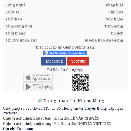
Công nghệ
Pháp luật
Quốc tế
Văn hóa
Thể thao
Sức khỏe
Nhịp sống mới
Tam nông
Thời trang
Du lịch
Tin tức miền Tây
Media Báo An Giang
Theo dõi báo An Giang Online trên:
FACEBOOK
YOUTUBE
Tải Báo An Giang App
Giấy phép số 635/GP-BTTTT, do Bộ Thông tin và Truyền thông, cấp ngày
29/9/2021
Chịu trách nhiệm xuất bản:
Giám đốc
LÊ VĂN CHUYỂN
Chịu trách nhiệm nội dung:
Phó Giám đốc
NGUYỄN VIỆT TIẾN
Địa chỉ Tòa soạn: