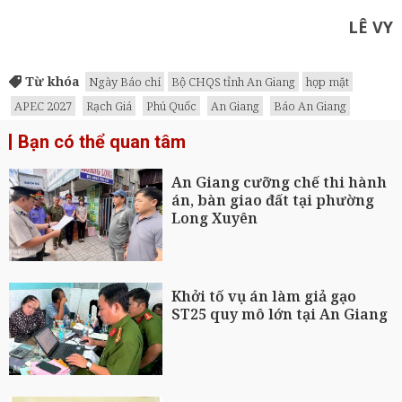
LÊ VY
Từ khóa
Ngày Báo chí
Bộ CHQS tỉnh An Giang
họp mặt
APEC 2027
Rạch Giá
Phú Quốc
An Giang
Báo An Giang
Bạn có thể quan tâm
An Giang cưỡng chế thi hành
án, bàn giao đất tại phường
Long Xuyên
Khởi tố vụ án làm giả gạo
ST25 quy mô lớn tại An Giang