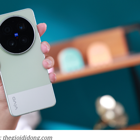
 thegioididong.com