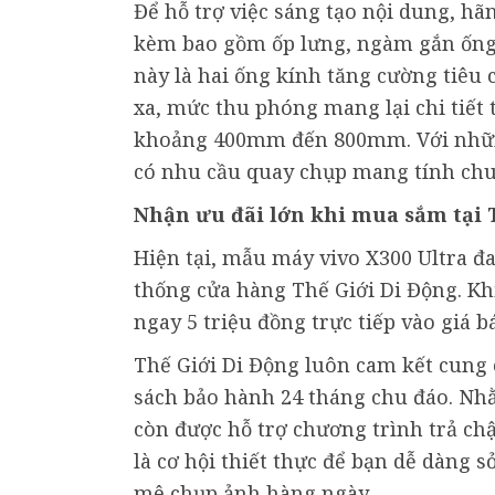
Để hỗ trợ việc sáng tạo nội dung, h
kèm bao gồm ốp lưng, ngàm gắn ống 
này là hai ống kính tăng cường tiê
xa, mức thu phóng mang lại chi tiết 
khoảng 400mm đến 800mm. Với nhữn
có nhu cầu quay chụp mang tính chu
Nhận ưu đãi lớn khi mua sắm tại 
Hiện tại, mẫu máy vivo X300 Ultra đ
thống cửa hàng Thế Giới Di Động. K
ngay 5 triệu đồng trực tiếp vào giá b
Thế Giới Di Động luôn cam kết cung
sách bảo hành 24 tháng chu đáo. Nh
còn được hỗ trợ chương trình trả ch
là cơ hội thiết thực để bạn dễ dàng 
mê chụp ảnh hàng ngày.