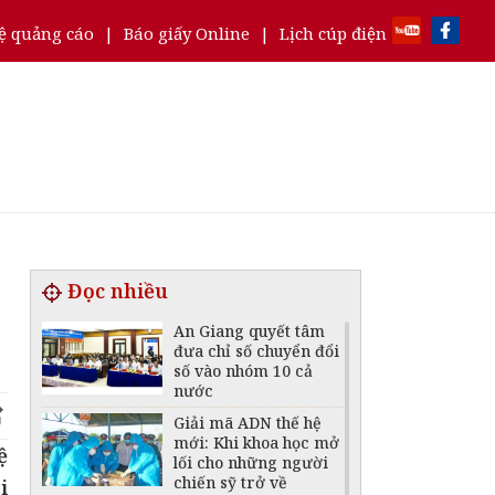
ệ quảng cáo
|
Báo giấy Online
|
Lịch cúp điện
Đọc nhiều
An Giang quyết tâm
đưa chỉ số chuyển đổi
số vào nhóm 10 cả
nước
Giải mã ADN thế hệ
mới: Khi khoa học mở
ệ
lối cho những người
chiến sỹ trở về
i