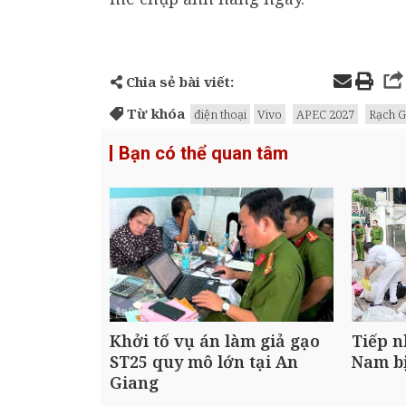
Chia sẻ bài viết:
Từ khóa
điện thoại
Vivo
APEC 2027
Rạch G
Bạn có thể quan tâm
Khởi tố vụ án làm giả gạo
Tiếp n
ST25 quy mô lớn tại An
Nam bị
Giang