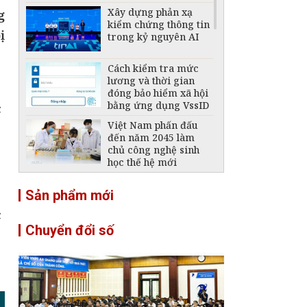
Xây dựng phản xạ
g
kiểm chứng thông tin
ị
trong kỷ nguyên AI
Cách kiểm tra mức
lương và thời gian
đóng bảo hiểm xã hội
bằng ứng dụng VssID
c
Việt Nam phấn đấu
đến năm 2045 làm
chủ công nghệ sinh
học thế hệ mới
Microsoft sắp có thay
Sản phẩm mới
đổi lớn với menu
chuột phải trên
c
Windows 11
Chuyển đổi số
Campuchia cảnh báo
nguy cơ lừa đảo công
nghệ cao qua
Telegram
Telegram bất ngờ