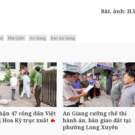
Bài, ảnh: H.
iá
Phú Quốc
An Giang
Báo An Giang
hận 47 công dân Việt
An Giang cưỡng chế thi
 Hoa Kỳ trục xuất
hành án, bàn giao đất tại
phường Long Xuyên