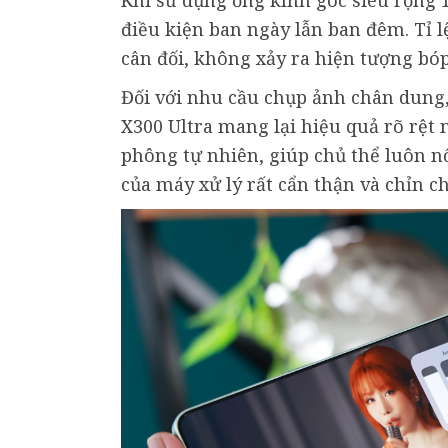
Khi sử dụng ống kính góc siêu rộng 1
điều kiện ban ngày lẫn ban đêm. Tỉ l
cân đối, không xảy ra hiện tượng bó
Đối với nhu cầu chụp ảnh chân dung
X300 Ultra mang lại hiệu quả rõ rệt
phông tự nhiên, giúp chủ thể luôn nổ
của máy xử lý rất cẩn thận và chỉn c