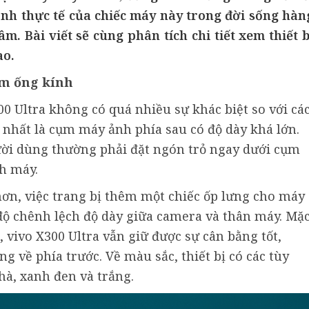
nh thực tế của chiếc máy này trong đời sống hàn
. Bài viết sẽ cùng phân tích chi tiết xem thiết b
ao.
ụm ống kính
00 Ultra không có quá nhiều sự khác biệt so với cá
nhất là cụm máy ảnh phía sau có độ dày khá lớn.
gười dùng thường phải đặt ngón trỏ ngay dưới cụm
nh máy.
ơn, việc trang bị thêm một chiếc ốp lưng cho máy
 độ chênh lệch độ dày giữa camera và thân máy. Mặ
 vivo X300 Ultra vẫn giữ được sự cân bằng tốt,
g về phía trước. Về màu sắc, thiết bị có các tùy
à, xanh đen và trắng.