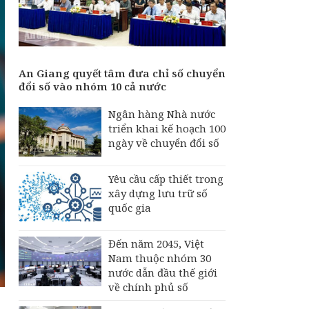
biến mất khỏi App
Store toàn cầu
Thành lập Trung tâm
Huấn luyện thực hành
phương tiện không
An Giang quyết tâm đưa chỉ số chuyển
người lái
đổi số vào nhóm 10 cả nước
Cách giúp Google
Ngân hàng Nhà nước
Maps giải phóng hàng
triển khai kế hoạch 100
GB bộ nhớ điện thoại
ngày về chuyển đổi số
Yêu cầu cấp thiết trong
xây dựng lưu trữ số
quốc gia
Đến năm 2045, Việt
Nam thuộc nhóm 30
nước dẫn đầu thế giới
về chính phủ số