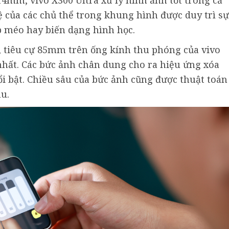
4mm, vivo X300 Ultra xử lý hình ảnh tốt trong cả
ệ của các chủ thể trong khung hình được duy trì sự
p méo hay biến dạng hình học.
, tiêu cự 85mm trên ống kính thu phóng của vivo
 nhất. Các bức ảnh chân dung cho ra hiệu ứng xóa
i bật. Chiều sâu của bức ảnh cũng được thuật toán
hu.