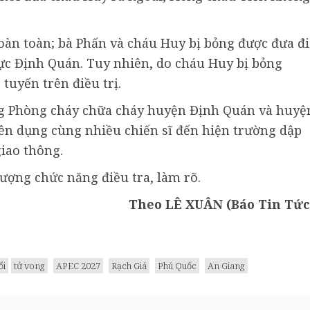
hoàn toàn; bà Phấn và cháu Huy bị bỏng được đưa đi
ực Định Quán. Tuy nhiên, do cháu Huy bị bỏng
tuyến trên điều trị.
ợng Phòng cháy chữa cháy huyện Định Quán và huyệ
ên dụng cùng nhiều chiến sĩ đến hiện trường dập
giao thông.
ượng chức năng điều tra, làm rõ.
Theo LÊ XUÂN (Báo Tin Tức
ổi
tử vong
APEC 2027
Rạch Giá
Phú Quốc
An Giang