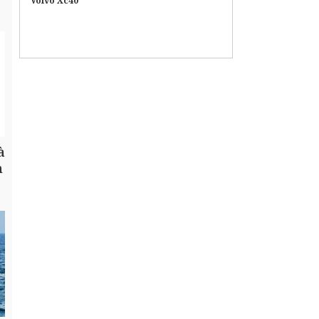
Volvo Xc40
à
h