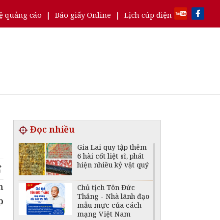
ệ quảng cáo
|
Báo giấy Online
|
Lịch cúp điện
Đọc nhiều
Gia Lai quy tập thêm
6 hài cốt liệt sĩ, phát
hiện nhiều kỷ vật quý
h
Chủ tịch Tôn Đức
Thắng - Nhà lãnh đạo
p
mẫu mực của cách
mạng Việt Nam