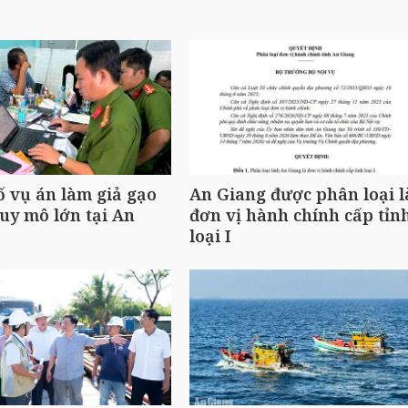
ố vụ án làm giả gạo
An Giang được phân loại l
uy mô lớn tại An
đơn vị hành chính cấp tỉn
loại I