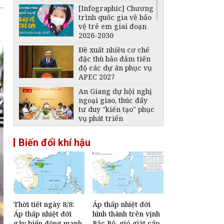
[Infographic] Chương
trình quốc gia về bảo
vệ trẻ em giai đoạn
2026-2030
Đề xuất nhiều cơ chế
đặc thù bảo đảm tiến
độ các dự án phục vụ
APEC 2027
An Giang dự hội nghị
ngoại giao, thúc đẩy
tư duy "kiến tạo" phục
vụ phát triển
[Infographic] Quy
Biến đổi khí hậu
định mới về tuyển
dụng, sử dụng và
quản lý công chức
Tổng Bí thư, Chủ tịch
nước Tô Lâm tiếp Tư
lệnh Bộ tư lệnh Thái
Bình Dương Hoa Kỳ
Thời tiết ngày 8/8:
Áp thấp nhiệt đới
Áp thấp nhiệt đới
hình thành trên vịnh
Phiên họp Chính phủ
gây biển động mạnh,
Bắc Bộ, gió giật cấp