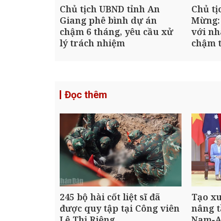
Chủ tịch UBND tỉnh An
Chủ tị
Giang phê bình dự án
Mừng:
chậm 6 tháng, yêu cầu xử
với nh
lý trách nhiệm
chậm t
Đọc thêm
245 bộ hài cốt liệt sĩ đã
Tạo x
được quy tập tại Công viên
nâng t
Lê Thị Riêng
Nam-A