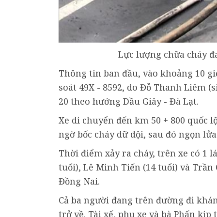
Lực lượng chữa cháy đa
Thông tin ban đầu, vào khoảng 10 giờ
soát 49X - 8592, do Đỗ Thanh Liêm (s
20 theo hướng Dầu Giây - Đà Lạt.
Xe di chuyển đến km 50 + 800 quốc lộ
ngờ bốc cháy dữ dội, sau đó ngọn lửa
Thời điểm xảy ra cháy, trên xe có 1 l
tuổi), Lê Minh Tiến (14 tuổi) và Trầ
Đồng Nai.
Cả ba người đang trên đường đi khá
trở về. Tài xế, phụ xe và bà Phấn kị