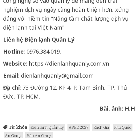
công nghệ số vào quản lý để mang đến trải
nghiệm dịch vụ ngày càng hoàn thiện hơn, xứng
đáng với niềm tin "Nâng tầm chất lượng dịch vụ
điện lạnh tại Việt Nam".
Liên
h
ệ Điện
l
ạnh Quản Lý
Hotline
: 0976.384.019.
Website
: https://dienlanhquanly.com.vn
Email
: dienlanhquanly@gmail.com
Địa chỉ
: 73 Đường 12, KP 4, P. Tam Bình, TP. Thủ
Đức, TP. HCM.
Bài, ảnh: H.H
Từ khóa
Điện lạnh Quản Lý
APEC 2027
Rạch Giá
Phú Quốc
An Giang
Báo An Giang