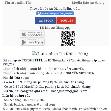
Tin tức miền Tây
Media Báo An Giang
Theo dõi báo An Giang Online trên:
FACEBOOK
YOUTUBE
Tải Báo An Giang App
Giấy phép số 635/GP-BTTTT, do Bộ Thông tin và Truyền thông, cấp ngày
29/9/2021
Chịu trách nhiệm xuất bản:
Giám đốc
LÊ VĂN CHUYỂN
Chịu trách nhiệm nội dung:
Phó Giám đốc
NGUYỄN VIỆT TIẾN
Địa chỉ Tòa soạn:
- Cơ sở 1: Số 39 Đống Đa, phường Rạch Giá, tỉnh An Giang.
- Cơ sở 2:
Số 16 Mạc Đĩnh Chi, phường Rạch Giá, tỉnh An Giang.
Gửi tin, bài cộng tác qua email:
baoagdientu@gmail.com
Liên hệ quảng cáo:
- Số điện thoại: 02973.812.302
- Email:
baokgquangcao@gmail.com
© 2008 - 2017 Bản quyền thuộc về Báo và Phát thanh, Truyền hình tỉnh An