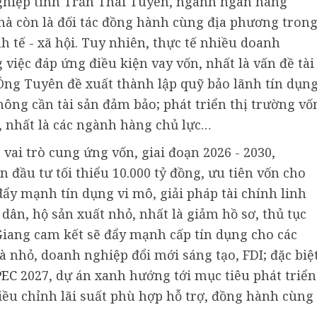
ghiệp tỉnh Trần Thái Tuyên, ngành ngân hàng
mà còn là đối tác đồng hành cùng địa phương tron
h tế - xã hội. Tuy nhiên, thực tế nhiều doanh
việc đáp ứng điều kiện vay vốn, nhất là vấn đề tài
 Ông Tuyên đề xuất thành lập quỹ bảo lãnh tín dụn
ông cần tài sản đảm bảo; phát triển thị trường vố
, nhất là các ngành hàng chủ lực…
ai trò cung ứng vốn, giai đoạn 2026 - 2030,
đầu tư tối thiểu 10.000 tỷ đồng, ưu tiên vốn cho
ẩy mạnh tín dụng vi mô, giải pháp tài chính linh
ân, hộ sản xuất nhỏ, nhất là giảm hồ sơ, thủ tục
Giang cam kết sẽ đẩy mạnh cấp tín dụng cho các
à nhỏ, doanh nghiệp đổi mới sáng tạo, FDI; đặc biệ
PEC
2027, dự án xanh hướng tới mục tiêu phát triển
iều chỉnh lãi suất phù hợp hỗ trợ, đồng hành cùng