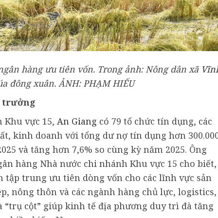
ngân hàng ưu tiên vốn. Trong ảnh: Nông dân xã
Vĩn
lúa đông xuân. ẢNH: PHẠM HIẾU
 trưởng
 Khu vực 15,
An Giang
có 79 tổ chức tín dụng, các
ất, kinh doanh với tổng dư nợ tín dụng hơn 300.00
2025 và tăng hơn 7,6% so cùng kỳ năm 2025. Ông
ân hàng Nhà nước chi nhánh Khu vực 15 cho biết,
 tập trung ưu tiên dòng vốn cho các lĩnh vực sản
p, nông thôn và các ngành hàng chủ lực, logistics,
 “trụ cột” giúp kinh tế địa phương duy trì đà tăng