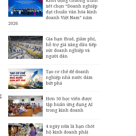
Khởi động chương trình
xét chọn “Doanh nghiệp
đạt chuẩn văn hóa kinh
doanh Việt Nam” năm
2026
Gia hạn thuế, giảm phí,
hỗ trợ giá xăng dầu tiếp
sức doanh nghiệp và
người dân
Tạo cơ chế để doanh
nghiệp nhà nước dám
bứt phá
g
Hơn 50 học viên được
tập huấn ứng dụng AI
trong kinh doanh
4 ngày nữa là hạn chót
hộ kinh doanh phải