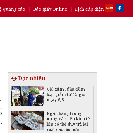
ệ quảng cáo
|
Báo giấy Online
|
Lịch cúp điện
Đọc nhiều
Giá xăng, dầu đồng
loạt giảm từ 15 giờ
ngày 6/8
p
Ngân hàng trung
ương các nền kinh tế
n
lớn có thể duy trì lãi
suất cao lâu hơn