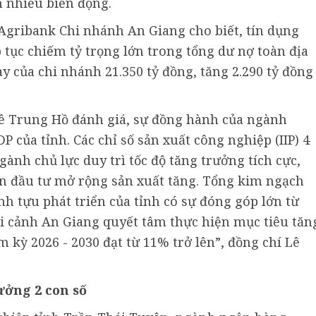
n nhiều biến động.
gribank Chi nhánh An Giang cho biết, tín dụng
 tục chiếm tỷ trọng lớn trong tổng dư nợ toàn địa
y của chi nhánh 21.350 tỷ đồng, tăng 2.290 tỷ đồng
Lê Trung Hồ đánh giá, sự đồng hành của ngành
 của tỉnh. Các chỉ số sản xuất công nghiệp (IIP) 4
nh chủ lực duy trì tốc độ tăng trưởng tích cực,
ốn đầu tư mở rộng sản xuất tăng. Tổng kim ngạch
h tựu phát triển của tỉnh có sự đóng góp lớn từ
ối cảnh An Giang quyết tâm thực hiện mục tiêu tăn
kỳ 2026 - 2030 đạt từ 11% trở lên”, đồng chí Lê
ưởng 2 con số