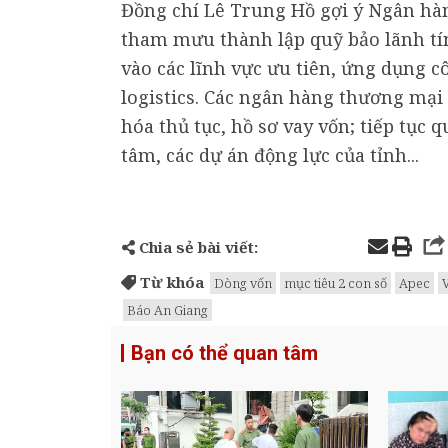
Đồng chí Lê Trung Hồ gợi ý Ngân hà
tham mưu thành lập quỹ bảo lãnh tí
vào các lĩnh vực ưu tiên, ứng dụng cô
logistics. Các ngân hàng thương mại 
hóa thủ tục, hồ sơ vay vốn; tiếp tục
tâm, các dự án động lực của tỉnh...
Chia sẻ bài viết:
Từ khóa
Dòng vốn
mục tiêu 2 con số
Apec
Báo An Giang
Bạn có thể quan tâm