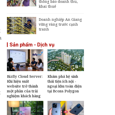
thông báo doanh thu,
khai thuế
g
Doanh nghiệp An Giang
vững vàng trước cạnh
tranh
g
n
Sản phẩm - Dịch vụ
Bizfly Cloud Server:
Khám phá hệ sinh
Khi hiệu suất
thái tiện ích nội -
website trở thành
ngoại khu toàn diện
một phần của trải
tại Bcons Polygon
t
nghiệm khách hàng