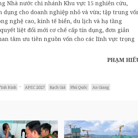
ng Nhà nước chi nhánh Khu vực 15 nghiên cứu,
n dụng cho doanh nghiệp nhỏ và vừa; tập trung vố
ng nghệ cao, kinh tế biển, du lịch và hạ tầng
quyết liệt đổi mới cơ chế cấp tín dụng, đơn giản
 quan tâm ưu tiên nguồn vốn cho các lĩnh vực trọng
PHẠM HIẾ
Vĩnh Bình
APEC 2027
Rạch Giá
Phú Quốc
An Giang