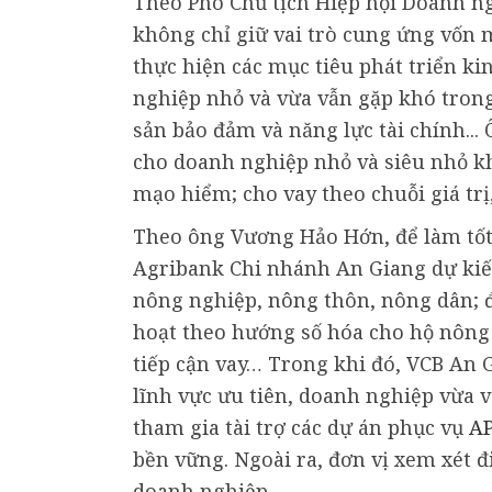
Theo Phó Chủ tịch Hiệp hội Doanh n
không chỉ giữ vai trò cung ứng vốn 
thực hiện các mục tiêu phát triển kin
nghiệp nhỏ và vừa vẫn gặp khó trong 
sản bảo đảm và năng lực tài chính...
cho doanh nghiệp nhỏ và siêu nhỏ kh
mạo hiểm; cho vay theo chuỗi giá trị
Theo ông Vương Hảo Hớn, để làm tốt v
Agribank Chi nhánh An Giang dự kiến 
nông nghiệp, nông thôn, nông dân; đ
hoạt theo hướng số hóa cho hộ nông d
tiếp cận vay… Trong khi đó, VCB An 
lĩnh vực ưu tiên, doanh nghiệp vừa v
tham gia tài trợ các dự án phục vụ
A
bền vững. Ngoài ra, đơn vị xem xét đ
doanh nghiệp…