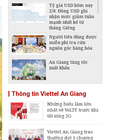
Tỷ giá USD hôm nay
2/8: Đồng USD ghi
nhận mức giảm tuần
mạnh nhất kể từ
tháng Giêng
Người tiêu dùng được
miễn phí tra cứu
nguồn gốc hàng hóa
An Giang tăng tốc
xuất khẩu
Tái cấu trúc ngành
Thông tin Viettel An Giang
đóng tàu, phát triển
công nghiệp hàng hải
Những hiểu lầm lớn
quốc gia
nhất về VoLTE trước khi
Giá vàng hôm nay,
tắt sóng 2G
6/8: Tăng mạnh
Viettel An Giang trao
thưởng đợt 1 chương
Giá xăng, dầu hôm