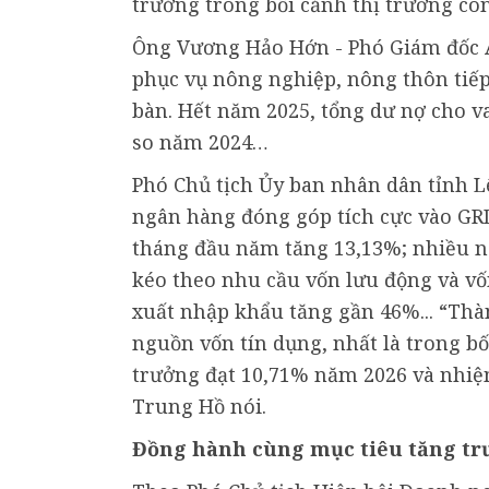
trưởng trong bối cảnh thị trường cò
Ông Vương Hảo Hớn - Phó Giám đốc A
phục vụ nông nghiệp, nông thôn tiếp
bàn. Hết năm 2025, tổng dư nợ cho va
so năm 2024…
Phó Chủ tịch Ủy ban nhân dân tỉnh 
ngân hàng đóng góp tích cực vào GRDP
tháng đầu năm tăng 13,13%; nhiều ngà
kéo theo nhu cầu vốn lưu động và v
xuất nhập khẩu tăng gần 46%... “Thàn
nguồn vốn tín dụng, nhất là trong b
trưởng đạt 10,71% năm 2026 và nhiệm 
Trung Hồ nói.
Đồng hành cùng mục tiêu tăng tr