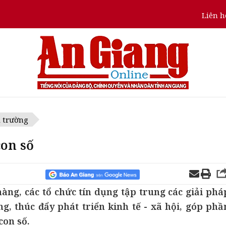
Liên h
ị trường
con số
ng, các tổ chức tín dụng tập trung các giải phá
, thúc đẩy phát triển kinh tế - xã hội, góp phầ
con số.