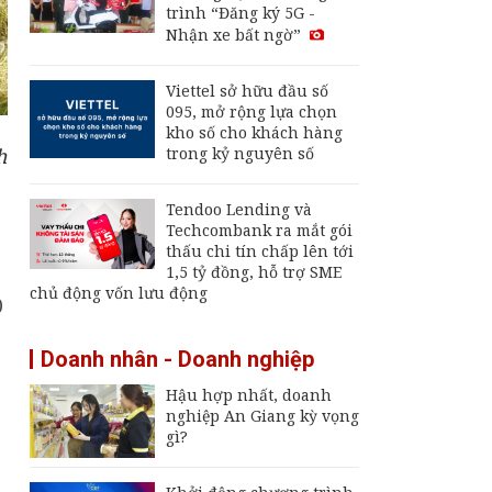
trình “Đăng ký 5G -
nay 2/8: Giá dầu thế
Nhận xe bất ngờ”
giới trong tuần liên
tục đổi chiều
Thu hút FDI chất
Viettel sở hữu đầu số
lượng cao: Đòn bẩy
095, mở rộng lựa chọn
cho mục tiêu tăng
kho số cho khách hàng
trưởng hai con số
h
trong kỷ nguyên số
Giá vàng hôm nay 2/8:
Quay đầu giảm
Tendoo Lending và
Techcombank ra mắt gói
thấu chi tín chấp lên tới
1,5 tỷ đồng, hỗ trợ SME
chủ động vốn lưu động
0
Doanh nhân - Doanh nghiệp
Hậu hợp nhất, doanh
nghiệp An Giang kỳ vọng
gì?