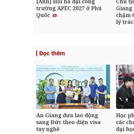
[Ảnh] Hối hả đại công
Chủ tị
trường APEC 2027 ở Phú
Giang 
Quốc
chậm 6
lý trá
Đọc thêm
An Giang đưa lao động
Học ph
sang Đức theo diện visa
các ch
tay nghề
đại họ