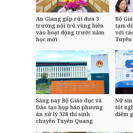
An Giang gấp rút đưa 3
Bộ Giá
trường nội trú vùng biên
tạm dừ
vào hoạt động trước năm
với cá
học mới
Tuyên
Sáng nay Bộ Giáo dục và
Nữ sin
Đào tạo họp báo phương
tốt ng
án xử lý 328 thí sinh
điểm g
chuyên Tuyên Quang