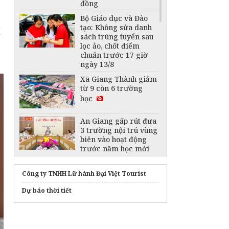
đồng
Bộ Giáo dục và Đào
tạo: Không sửa danh
í
sách trúng tuyển sau
lọc ảo, chốt điểm
chuẩn trước 17 giờ
ngày 13/8
Xã Giang Thành giảm
từ 9 còn 6 trường
học
An Giang gấp rút đưa
3 trường nội trú vùng
biên vào hoạt động
trước năm học mới
Bảo đảm các điều
kiện triển khai thống
Công ty TNHH Lữ hành Đại Việt Tourist
nhất một bộ sách giáo
khoa
Dự báo thời tiết
Bộ Giáo dục và Đào
tạo: Dùng AI gian lận
trong học tập, nghiên