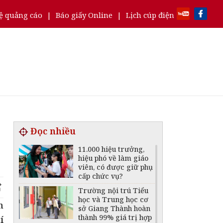
ệ quảng cáo
|
Báo giấy Online
|
Lịch cúp điện
Đọc nhiều
11.000 hiệu trưởng,
hiệu phó về làm giáo
viên, có được giữ phụ
cấp chức vụ?
Trường nội trú Tiểu
học và Trung học cơ
n
sở Giang Thành hoàn
thành 99% giá trị hợp
í