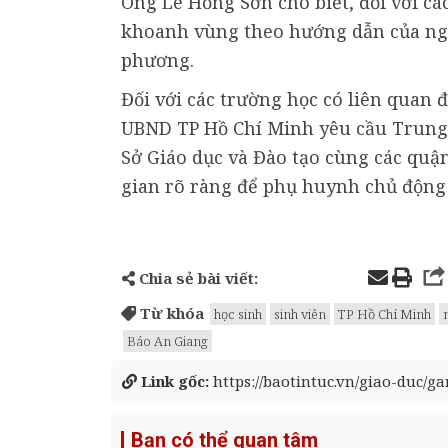
Ông Lê Hồng Sơn cho biết, đối với cá
khoanh vùng theo hướng dẫn của ngàn
phương.
Đối với các trường học có liên quan
UBND TP Hồ Chí Minh yêu cầu Trung 
Sở Giáo dục và Đào tạo cùng các quận
gian rõ ràng để phụ huynh chủ động 
Chia sẻ bài viết:
Từ khóa
học sinh
sinh viên
TP Hồ Chí Minh
Báo An Giang
Link gốc:
https://baotintuc.vn/giao-duc/g
Bạn có thể quan tâm