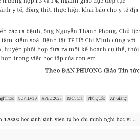
c trường hợp F3 và F4, ngành giáo dục tiếp tục
h y tế, đồng thời thực hiện khai báo cho y tế địa
 đến các ca bệnh, ông Nguyễn Thành Phong, Chủ tịc
tâm kiểm soát Bệnh tật TP Hồ Chí Minh cùng với
, huyện phối hợp đưa ra một kế hoạch cụ thể, thời
hơn trong việc học tập của con em.
Theo ĐAN PHƯƠNG (Báo Tin tức
nghỉ học
COVID-19
APEC 2027
Rạch Giá
Phú Quốc
An Giang
an-170000-hoc-sinh-sinh-vien-tp-ho-chi-minh-nghi-hoc-vi-...