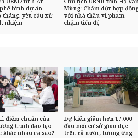
ch UBND tỉnh An
Chủ tịch UBND tỉnh Hồ Vă
phê bình dự án
Mừng: Chấm dứt hợp đồn
 tháng, yêu cầu xử
với nhà thầu vi phạm,
ch nhiệm
chậm tiến độ
í, điểm chuẩn của
Dự kiến giảm hơn 17.000
ương trình đào tạo
đầu mối cơ sở giáo dục
c khác nhau ra sao?
trên cả nước, tương ứng