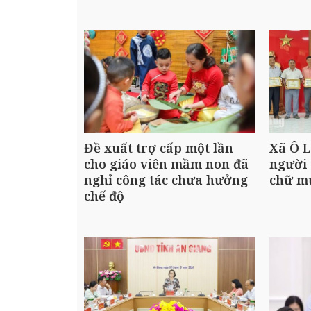
Đề xuất trợ cấp một lần
Xã Ô L
cho giáo viên mầm non đã
người 
nghỉ công tác chưa hưởng
chữ m
chế độ