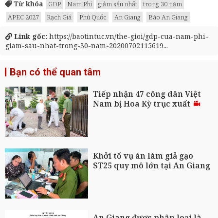
Từ khóa
GDP
Nam Phi
giảm sâu nhất
trong 30 năm
APEC 2027
Rạch Giá
Phú Quốc
An Giang
Báo An Giang
Link gốc:
https://baotintuc.vn/the-gioi/gdp-cua-nam-phi-
giam-sau-nhat-trong-30-nam-20200702115619...
Bạn có thể quan tâm
Tiếp nhận 47 công dân Việt
Nam bị Hoa Kỳ trục xuất
Khởi tố vụ án làm giả gạo
ST25 quy mô lớn tại An Giang
An Giang được phân loại là