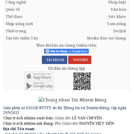
Công nghệ
Pháp luật
Quốc tế
Văn hóa
Thể thao
Sức khỏe
Nhịp sống mới
Tam nông
Thời trang
Du lịch
Tin tức miền Tây
Media Báo An Giang
Theo dõi báo An Giang Online trên:
FACEBOOK
YOUTUBE
Tải Báo An Giang App
Giấy phép số 635/GP-BTTTT, do Bộ Thông tin và Truyền thông, cấp ngày
29/9/2021
Chịu trách nhiệm xuất bản:
Giám đốc
LÊ VĂN CHUYỂN
Chịu trách nhiệm nội dung:
Phó Giám đốc
NGUYỄN VIỆT TIẾN
Địa chỉ Tòa soạn: