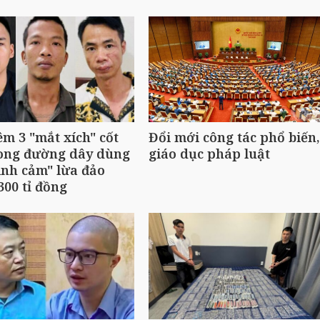
êm 3 "mắt xích" cốt
Đổi mới công tác phổ biến,
rong đường dây dùng
giáo dục pháp luật
ình cảm" lừa đảo
300 tỉ đồng