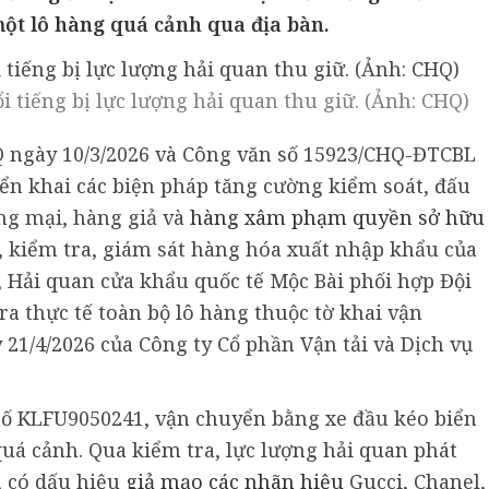
một lô hàng quá cảnh qua địa bàn.
tiếng bị lực lượng hải quan thu giữ. (Ảnh: CHQ)
 ngày 10/3/2026 và Công văn số 15923/CHQ-ĐTCBL
iển khai các biện pháp tăng cường kiểm soát, đấu
ng mại, hàng giả và
hàng xâm phạm quyền sở hữu
ết, kiểm tra, giám sát hàng hóa xuất nhập khẩu của
 Hải quan cửa khẩu quốc tế Mộc Bài phối hợp Đội
a thực tế toàn bộ lô hàng thuộc tờ khai vận
21/4/2026 của Công ty Cổ phần Vận tải và Dịch vụ
số KLFU9050241, vận chuyển bằng xe đầu kéo biển
quá cảnh. Qua kiểm tra, lực lượng hải quan phát
, có dấu hiệu
giả mạo các nhãn hiệu
Gucci, Chanel,