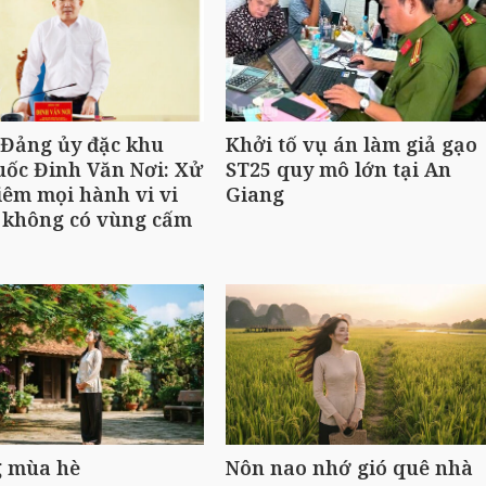
 Đảng ủy đặc khu
Khởi tố vụ án làm giả gạo
ốc Đinh Văn Nơi: Xử
ST25 quy mô lớn tại An
iêm mọi hành vi vi
Giang
 không có vùng cấm
 mùa hè
Nôn nao nhớ gió quê nhà