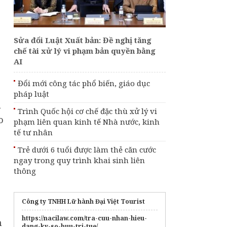
Sửa đổi Luật Xuất bản: Đề nghị tăng
chế tài xử lý vi phạm bản quyền bằng
AI
Đổi mới công tác phổ biến, giáo dục
pháp luật
u
Trình Quốc hội cơ chế đặc thù xử lý vi
o
phạm liên quan kinh tế Nhà nước, kinh
tế tư nhân
Trẻ dưới 6 tuổi được làm thẻ căn cước
ngay trong quy trình khai sinh liên
thông
Công ty TNHH Lữ hành Đại Việt Tourist
https://nacilaw.com/tra-cuu-nhan-hieu-
n
dang-ky-so-huu-tri-tue/