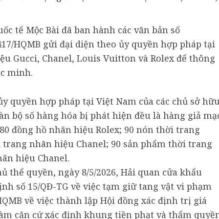
uốc tế Mộc Bài đã ban hành các văn bản số
7/HQMB gửi đại diện theo ủy quyền hợp pháp tại
ệu Gucci, Chanel, Louis Vuitton và Rolex để thông
ác minh.
 ủy quyền hợp pháp tại Việt Nam của các chủ sở hữ
àn bộ số hàng hóa bị phát hiện đều là hàng giả mạ
80 đồng hồ nhãn hiệu Rolex; 90 nón thời trang
i trang nhãn hiệu Chanel; 90 sản phẩm thời trang
hãn hiệu Chanel.
hủ thể quyền, ngày 8/5/2026, Hải quan cửa khẩu
ịnh số 15/QĐ-TG về việc tạm giữ tang vật vi phạm
QMB về việc thành lập Hội đồng xác định trị giá
àm căn cứ xác định khung tiền phạt và thẩm quyề