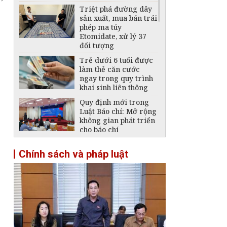
Triệt phá đường dây
sản xuất, mua bán trái
phép ma túy
Etomidate, xử lý 37
đối tượng
Trẻ dưới 6 tuổi được
làm thẻ căn cước
ngay trong quy trình
khai sinh liên thông
Quy định mới trong
Luật Báo chí: Mở rộng
không gian phát triển
cho báo chí
Xây dựng hành lang
Chính sách và pháp luật
pháp lý đủ mạnh,
kiểm soát hiệu quả
thuốc lá thế hệ mới