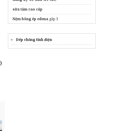
sữa tắm cao cấp
Nệm bông ép edena
gấp 3
Nắm rõ
cách viết thiệp cưới
giúp tránh sai
tên, sai ngày giờ hoặc thiếu địa điểm.
Dép chống tĩnh điện
băng keo chống dột
Kumisai
máy vệ sinh công nghiệp
)
đăng ký kiểu dáng công nghiệp
dịch vụ
thu mua đồ cũ hà nội
nhanh chóng
In brochure giá rẻ inminhkhang.com
In tag treo giá rẻ
gói standard 150k/năm