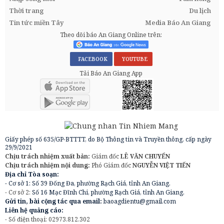
Thời trang
Du lịch
Tin tức miền Tây
Media Báo An Giang
Theo dõi báo An Giang Online trên:
FACEBOOK
YOUTUBE
Tải Báo An Giang App
Giấy phép số 635/GP-BTTTT, do Bộ Thông tin và Truyền thông, cấp ngày
29/9/2021
Chịu trách nhiệm xuất bản:
Giám đốc
LÊ VĂN CHUYỂN
Chịu trách nhiệm nội dung:
Phó Giám đốc
NGUYỄN VIỆT TIẾN
Địa chỉ Tòa soạn:
- Cơ sở 1: Số 39 Đống Đa, phường Rạch Giá, tỉnh An Giang.
- Cơ sở 2:
Số 16 Mạc Đĩnh Chi, phường Rạch Giá, tỉnh An Giang.
Gửi tin, bài cộng tác qua email:
baoagdientu@gmail.com
Liên hệ quảng cáo:
- Số điện thoại: 02973.812.302