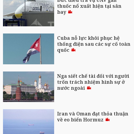
Đức điều tra vụ UAV gắn
thuốc nổ xuất hiện tại sân
bay
Cuba nỗ lực khôi phục hệ
thống điện sau các sự cố toàn
quốc
Nga siết chế tài đối với người
trốn trách nhiệm hình sự ở
nước ngoài
Iran và Oman đạt thỏa thuận
về eo biển Hormuz