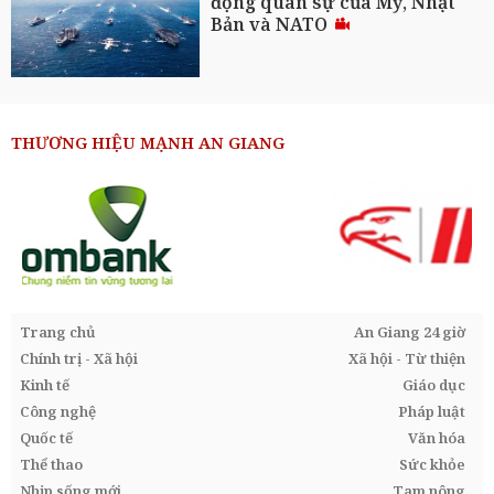
động quân sự của Mỹ, Nhật
Bản và NATO
THƯƠNG HIỆU MẠNH AN GIANG
Trang chủ
An Giang 24 giờ
Chính trị - Xã hội
Xã hội - Từ thiện
Kinh tế
Giáo dục
Công nghệ
Pháp luật
Quốc tế
Văn hóa
Thể thao
Sức khỏe
Nhịp sống mới
Tam nông