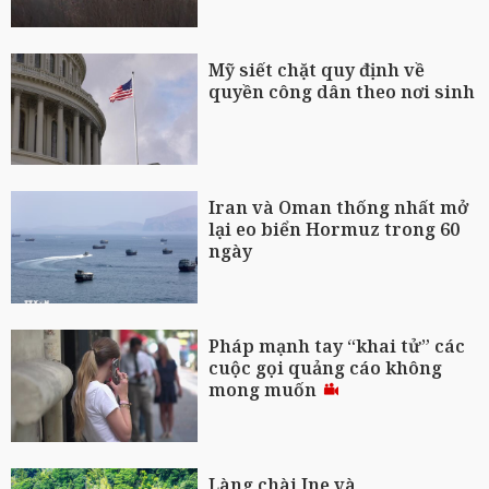
Mỹ siết chặt quy định về
quyền công dân theo nơi sinh
Iran và Oman thống nhất mở
lại eo biển Hormuz trong 60
ngày
Pháp mạnh tay “khai tử” các
cuộc gọi quảng cáo không
mong muốn
Làng chài Ine và