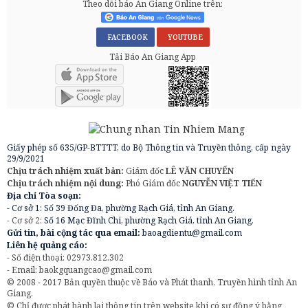
Theo dõi báo An Giang Online trên:
FACEBOOK
YOUTUBE
Tải Báo An Giang App
Giấy phép số 635/GP-BTTTT, do Bộ Thông tin và Truyền thông, cấp ngày
29/9/2021
Chịu trách nhiệm xuất bản:
Giám đốc
LÊ VĂN CHUYỂN
Chịu trách nhiệm nội dung:
Phó Giám đốc
NGUYỄN VIỆT TIẾN
Địa chỉ Tòa soạn:
- Cơ sở 1: Số 39 Đống Đa, phường Rạch Giá, tỉnh An Giang.
- Cơ sở 2:
Số 16 Mạc Đĩnh Chi, phường Rạch Giá, tỉnh An Giang.
Gửi tin, bài cộng tác qua email:
baoagdientu@gmail.com
Liên hệ quảng cáo:
- Số điện thoại: 02973.812.302
- Email:
baokgquangcao@gmail.com
© 2008 - 2017 Bản quyền thuộc về Báo và Phát thanh, Truyền hình tỉnh An
Giang.
© Chỉ được phát hành lại thông tin trên website khi có sự đồng ý bằng