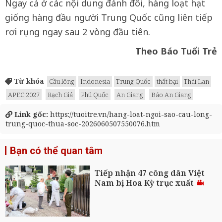
Ngay cả ở các nội dung đánh đôi, hàng loạt hạt
giống hàng đầu người Trung Quốc cũng liên tiếp
rơi rụng ngay sau 2 vòng đầu tiên.
Theo Báo Tuổi Trẻ
Từ khóa
Cầu lông
Indonesia
Trung Quốc
thất bại
Thái Lan
APEC 2027
Rạch Giá
Phú Quốc
An Giang
Báo An Giang
Link gốc:
https://tuoitre.vn/hang-loat-ngoi-sao-cau-long-
trung-quoc-thua-soc-2026060507550076.htm
Bạn có thể quan tâm
Tiếp nhận 47 công dân Việt
Nam bị Hoa Kỳ trục xuất