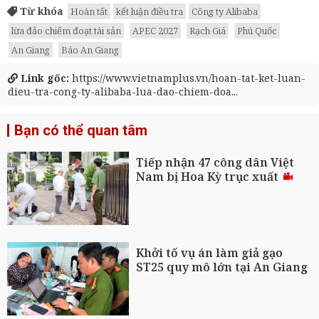
Từ khóa
Hoàn tất
kết luận điều tra
Công ty Alibaba
lừa đảo chiếm đoạt tài sản
APEC 2027
Rạch Giá
Phú Quốc
An Giang
Báo An Giang
Link gốc:
https://www.vietnamplus.vn/hoan-tat-ket-luan-
dieu-tra-cong-ty-alibaba-lua-dao-chiem-doa...
Bạn có thể quan tâm
Tiếp nhận 47 công dân Việt
Nam bị Hoa Kỳ trục xuất
Khởi tố vụ án làm giả gạo
ST25 quy mô lớn tại An Giang