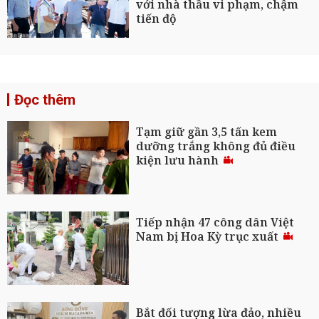
với nhà thầu vi phạm, chậm
tiến độ
Đọc thêm
Tạm giữ gần 3,5 tấn kem
dưỡng trắng không đủ điều
kiện lưu hành
Tiếp nhận 47 công dân Việt
Nam bị Hoa Kỳ trục xuất
Bắt đối tượng lừa đảo, nhiều