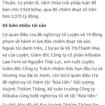
Thuận, tự phân lô, tách thửa trái pháp luật để
bán cho 3.924 bị hại, qua đó chiếm đoạt số tiền
hơn 2.373 tỷ đồng.
Kê biên nhiều tài sản
Cơ quan điều tra đề nghị truy tố Luyện và 19 đồng
phạm về hành vi lừa đảo chiếm đoạt tài sản.
Ngoài tội danh trên, 2 bị can là Võ Thị Thanh Mai,
vợ của Luyện, Giám đốc Công ty cổ phần Alibaba
Law Firm và Nguyễn Thái Lực, em ruột Luyện,
Giám đốc Công ty Trách nhiệm hữu hạn đầu tư và
thương mại Địa ốc Xanh, còn bị Cơ quan điều tra
đề nghị truy tố thêm tội "Rửa tiền." Đối tượng
Huỳnh Thị Kim Thắng, Kế toán trưởng Công ty
Alibaba cũng bị đề nghị truy tố về tội "Rửa tiền."
Cụ thể, Mai đã chỉ đạo Huỳnh Thị Kim Thắng lập