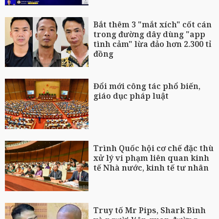
Bắt thêm 3 "mắt xích" cốt cán
trong đường dây dùng "app
tình cảm" lừa đảo hơn 2.300 tỉ
đồng
Đổi mới công tác phổ biến,
giáo dục pháp luật
Trình Quốc hội cơ chế đặc thù
xử lý vi phạm liên quan kinh
tế Nhà nước, kinh tế tư nhân
Truy tố Mr Pips, Shark Bình