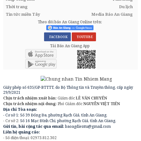
Thời trang
Du lịch
Tin tức miền Tây
Media Báo An Giang
Theo dõi báo An Giang Online trên:
FACEBOOK
YOUTUBE
Tải Báo An Giang App
Giấy phép số 635/GP-BTTTT, do Bộ Thông tin và Truyền thông, cấp ngày
29/9/2021
Chịu trách nhiệm xuất bản:
Giám đốc
LÊ VĂN CHUYỂN
Chịu trách nhiệm nội dung:
Phó Giám đốc
NGUYỄN VIỆT TIẾN
Địa chỉ Tòa soạn:
- Cơ sở 1: Số 39 Đống Đa, phường Rạch Giá, tỉnh An Giang.
- Cơ sở 2:
Số 16 Mạc Đĩnh Chi, phường Rạch Giá, tỉnh An Giang.
Gửi tin, bài cộng tác qua email:
baoagdientu@gmail.com
Liên hệ quảng cáo:
- Số điện thoại: 02973.812.302