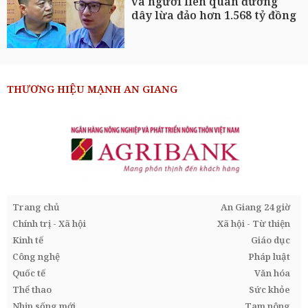
và người liên quan đường
dây lừa đảo hơn 1.568 tỷ đồng
THƯƠNG HIỆU MẠNH AN GIANG
Trang chủ
An Giang 24 giờ
Chính trị - Xã hội
Xã hội - Từ thiện
Kinh tế
Giáo dục
Công nghệ
Pháp luật
Quốc tế
Văn hóa
Thể thao
Sức khỏe
Nhịp sống mới
Tam nông