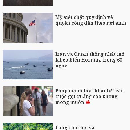
Mỹ siết chặt quy định về
quyền công dân theo nơi sinh
Iran và Oman thống nhất mở
lại eo biển Hormuz trong 60
ngày
Pháp mạnh tay “khai tử” các
cuộc gọi quảng cáo không
mong muốn
Làng chài Ine và