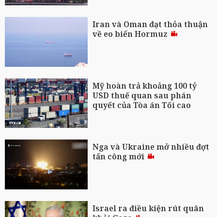
Iran và Oman đạt thỏa thuận
về eo biển Hormuz
Mỹ hoàn trả khoảng 100 tỷ
USD thuế quan sau phán
quyết của Tòa án Tối cao
Nga và Ukraine mở nhiều đợt
tấn công mới
Israel ra điều kiện rút quân