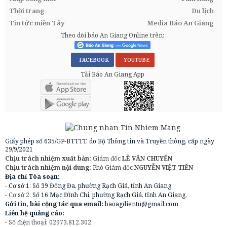
Thời trang
Du lịch
Tin tức miền Tây
Media Báo An Giang
Theo dõi báo An Giang Online trên:
FACEBOOK
YOUTUBE
Tải Báo An Giang App
Giấy phép số 635/GP-BTTTT, do Bộ Thông tin và Truyền thông, cấp ngày
29/9/2021
Chịu trách nhiệm xuất bản:
Giám đốc
LÊ VĂN CHUYỂN
Chịu trách nhiệm nội dung:
Phó Giám đốc
NGUYỄN VIỆT TIẾN
Địa chỉ Tòa soạn:
- Cơ sở 1: Số 39 Đống Đa, phường Rạch Giá, tỉnh An Giang.
- Cơ sở 2:
Số 16 Mạc Đĩnh Chi, phường Rạch Giá, tỉnh An Giang.
Gửi tin, bài cộng tác qua email:
baoagdientu@gmail.com
Liên hệ quảng cáo:
- Số điện thoại: 02973.812.302