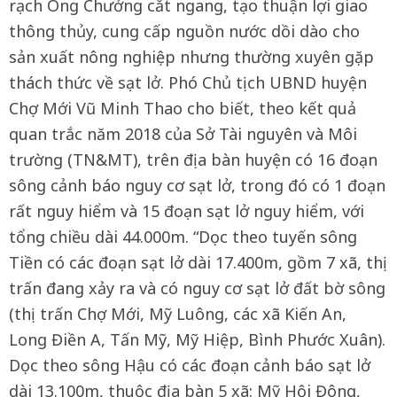
rạch Ông Chưởng cắt ngang, tạo thuận lợi giao
thông thủy, cung cấp nguồn nước dồi dào cho
sản xuất nông nghiệp nhưng thường xuyên gặp
thách thức về sạt lở. Phó Chủ tịch UBND huyện
Chợ Mới Vũ Minh Thao cho biết, theo kết quả
quan trắc năm 2018 của Sở Tài nguyên và Môi
trường (TN&MT), trên địa bàn huyện có 16 đoạn
sông cảnh báo nguy cơ sạt lở, trong đó có 1 đoạn
rất nguy hiểm và 15 đoạn sạt lở nguy hiểm, với
tổng chiều dài 44.000m. “Dọc theo tuyến sông
Tiền có các đoạn sạt lở dài 17.400m, gồm 7 xã, thị
trấn đang xảy ra và có nguy cơ sạt lở đất bờ sông
(thị trấn Chợ Mới, Mỹ Luông, các xã Kiến An,
Long Điền A, Tấn Mỹ, Mỹ Hiệp, Bình Phước Xuân).
Dọc theo sông Hậu có các đoạn cảnh báo sạt lở
dài 13.100m, thuộc địa bàn 5 xã: Mỹ Hội Đông,