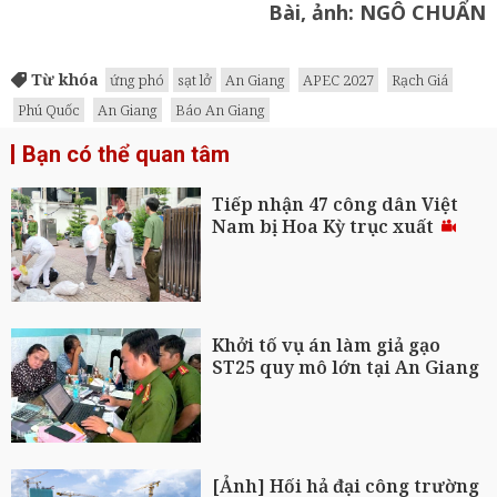
Bài, ảnh: NGÔ CHUẨN
Từ khóa
ứng phó
sạt lở
An Giang
APEC 2027
Rạch Giá
Phú Quốc
An Giang
Báo An Giang
Bạn có thể quan tâm
Tiếp nhận 47 công dân Việt
Nam bị Hoa Kỳ trục xuất
Khởi tố vụ án làm giả gạo
ST25 quy mô lớn tại An Giang
[Ảnh] Hối hả đại công trường