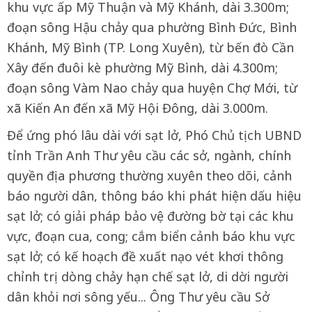
khu vực ấp Mỹ Thuận và Mỹ Khánh, dài 3.300m;
đoạn sông Hậu chảy qua phường Bình Đức, Bình
Khánh, Mỹ Bình (TP. Long Xuyên), từ bến đò Cần
Xây đến đuôi kè phường Mỹ Bình, dài 4.300m;
đoạn sông Vàm Nao chảy qua huyện Chợ Mới, từ
xã Kiến An đến xã Mỹ Hội Đông, dài 3.000m.
Để ứng phó lâu dài với sạt lở, Phó Chủ tịch UBND
tỉnh Trần Anh Thư yêu cầu các sở, ngành, chính
quyền địa phương thường xuyên theo dõi, cảnh
báo người dân, thông báo khi phát hiện dấu hiệu
sạt lở; có giải pháp bảo vệ đường bờ tại các khu
vực, đoạn cua, cong; cắm biển cảnh báo khu vực
sạt lở; có kế hoạch đề xuất nạo vét khơi thông
chỉnh trị dòng chảy hạn chế sạt lở, di dời người
dân khỏi nơi sông yếu... Ông Thư yêu cầu Sở