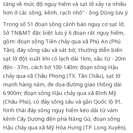
tăng về mức độ nguy hiểm và sạt lở xảy ra nhiều
hơn ở các sông, kênh, rạch nhỏ” - ông Dũng lưu ý.
Trong số 51 đoạn sông cảnh báo nguy cơ sạt lở,
Sở TN&MT đặc biệt lưu ý 6 đoạn rất nguy hiểm,
gồm: đoạn sông Tiền chảy qua xã Phú An (Phú
Tân), đáy sông sâu và sát bờ, thường diễn biến
sạt lở đột xuất khi có lạch dài 1km, sâu từ - 20m
đến - 37m, cách bờ 100-140m; đoạn sông Hậu
chảy qua xã Châu Phong (TX. Tân Châu), sạt lở
mạnh hàng năm, đe dọa đường giao thông dài
6.900m; đoạn sông Hậu chảy qua xã Bình Mỹ
(Châu Phú), có đáy sông sâu và gần Quốc lộ 91,
hình thái đáy sông nguy hiểm kéo dài từ vàm
kênh Cây Dương đến phà Năng Gù; đoạn sông
Hậu chảy qua xã Mỹ Hòa Hưng (TP. Long Xuyên),