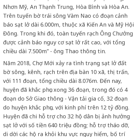
Nhơn Mỹ, An Thạnh Trung, Hòa Bình và Hòa An.
Trên tuyến bờ trái sông Vàm Nao có đoạn cảnh
báo sạt lở dài 6.000m, thuộc xã Kiến An và Mỹ Hội
Đông. Trong khi đó, toàn tuyến rạch Ông Chưởng
được cảnh báo nguy cơ sạt lở rất cao, với tổng
chiều dài 7.500m” - ông Thao thông tin.
Năm 2018, Chợ Mới xảy ra tình trạng sạt lở đất
bờ sông, kênh, rạch trên địa bàn 10 xã, thị trấn,
với 111 đoạn, tổng chiều dài 8.076m. Đến nay,
huyện đã khắc phục xong 36 đoạn, trong đó có 4
đoạn do Sở Giao thông - Vận tải gia cố, 32 đoạn
do huyện khắc phục, với kinh phí trên 12 tỷ đồng.
Huyện đã chi hỗ trợ cho 32 hộ dân bị ảnh hưởng
sạt lở với số tiền 640 triệu đồng; hỗ trợ tháo dỡ,
di dời các hộ ra khỏi khu vực nguy hiểm, bố trí