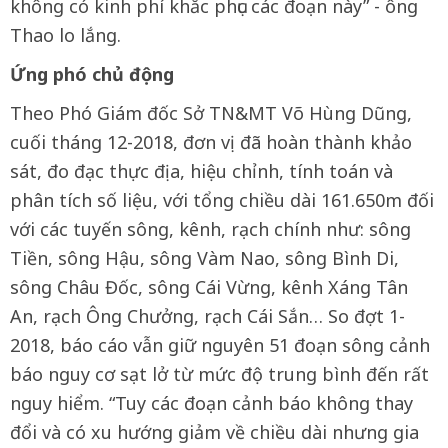
không có kinh phí khắc phục các đoạn này” - ông
Thao lo lắng.
Ứng phó chủ động
Theo Phó Giám đốc Sở TN&MT Võ Hùng Dũng,
cuối tháng 12-2018, đơn vị đã hoàn thành khảo
sát, đo đạc thực địa, hiệu chỉnh, tính toán và
phân tích số liệu, với tổng chiều dài 161.650m đối
với các tuyến sông, kênh, rạch chính như: sông
Tiền, sông Hậu, sông Vàm Nao, sông Bình Di,
sông Châu Đốc, sông Cái Vừng, kênh Xáng Tân
An, rạch Ông Chưởng, rạch Cái Sắn… So đợt 1-
2018, báo cáo vẫn giữ nguyên 51 đoạn sông cảnh
báo nguy cơ sạt lở từ mức độ trung bình đến rất
nguy hiểm. “Tuy các đoạn cảnh báo không thay
đổi và có xu hướng giảm về chiều dài nhưng gia