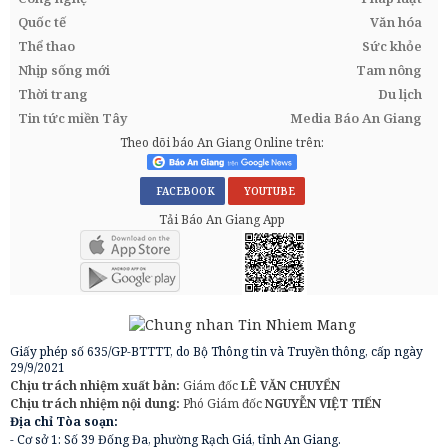
Quốc tế
Văn hóa
Thể thao
Sức khỏe
Nhịp sống mới
Tam nông
Thời trang
Du lịch
Tin tức miền Tây
Media Báo An Giang
Theo dõi báo An Giang Online trên:
FACEBOOK
YOUTUBE
Tải Báo An Giang App
Giấy phép số 635/GP-BTTTT, do Bộ Thông tin và Truyền thông, cấp ngày
29/9/2021
Chịu trách nhiệm xuất bản:
Giám đốc
LÊ VĂN CHUYỂN
Chịu trách nhiệm nội dung:
Phó Giám đốc
NGUYỄN VIỆT TIẾN
Địa chỉ Tòa soạn:
- Cơ sở 1: Số 39 Đống Đa, phường Rạch Giá, tỉnh An Giang.