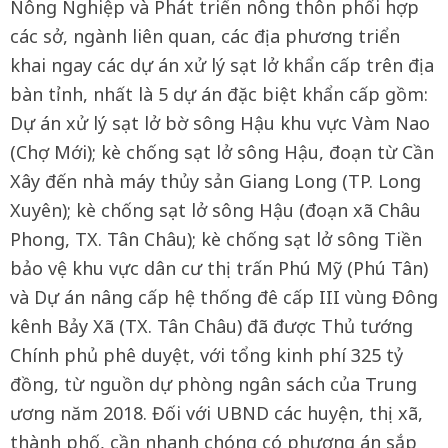
Nông Nghiệp và Phát triển nông thôn phối hợp
các sở, ngành liên quan, các địa phương triển
khai ngay các dự án xử lý sạt lở khẩn cấp trên địa
bàn tỉnh, nhất là 5 dự án đặc biệt khẩn cấp gồm:
Dự án xử lý sạt lở bờ sông Hậu khu vực Vàm Nao
(Chợ Mới); kè chống sạt lở sông Hậu, đoạn từ Cần
Xây đến nhà máy thủy sản Giang Long (TP. Long
Xuyên); kè chống sạt lở sông Hậu (đoạn xã Châu
Phong, TX. Tân Châu); kè chống sạt lở sông Tiền
bảo vệ khu vực dân cư thị trấn Phú Mỹ (Phú Tân)
và Dự án nâng cấp hệ thống đê cấp III vùng Đông
kênh Bảy Xã (TX. Tân Châu) đã được Thủ tướng
Chính phủ phê duyệt, với tổng kinh phí 325 tỷ
đồng, từ nguồn dự phòng ngân sách của Trung
ương năm 2018. Đối với UBND các huyện, thị xã,
thành phố, cần nhanh chóng có phương án sắp