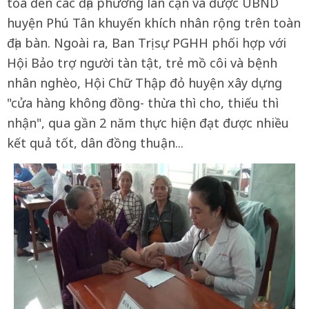
tỏa đến các địa phương lân cận và được UBND
huyện Phú Tân khuyến khích nhân rộng trên toàn
địa bàn. Ngoài ra, Ban Trị sự PGHH phối hợp với
Hội Bảo trợ người tàn tật, trẻ mồ côi và bệnh
nhân nghèo, Hội Chữ Thập đỏ huyện xây dựng
"cửa hàng không đồng- thừa thì cho, thiếu thì
nhận", qua gần 2 năm thực hiện đạt được nhiều
kết quả tốt, dân đồng thuận...