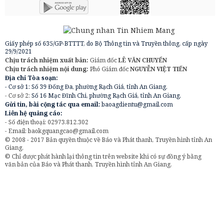
Giấy phép số 635/GP-BTTTT, do Bộ Thông tin và Truyền thông, cấp ngày
29/9/2021
Chịu trách nhiệm xuất bản:
Giám đốc
LÊ VĂN CHUYỂN
Chịu trách nhiệm nội dung:
Phó Giám đốc
NGUYỄN VIỆT TIẾN
Địa chỉ Tòa soạn:
- Cơ sở 1: Số 39 Đống Đa, phường Rạch Giá, tỉnh An Giang.
- Cơ sở 2:
Số 16 Mạc Đĩnh Chi, phường Rạch Giá, tỉnh An Giang.
Gửi tin, bài cộng tác qua email:
baoagdientu@gmail.com
Liên hệ quảng cáo:
- Số điện thoại: 02973.812.302
- Email:
baokgquangcao@gmail.com
© 2008 - 2017 Bản quyền thuộc về Báo và Phát thanh, Truyền hình tỉnh An
Giang.
© Chỉ được phát hành lại thông tin trên website khi có sự đồng ý bằng
văn bản của Báo và Phát thanh, Truyền hình tỉnh An Giang.