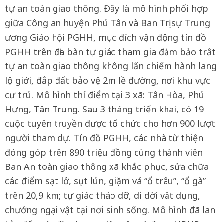
tự an toàn giao thông. Đây là mô hình phối hợp
giữa Công an huyện Phú Tân và Ban Trị sự Trung
ương Giáo hội PGHH, mục đích vận động tín đồ
PGHH trên địa bàn tự giác tham gia đảm bảo trật
tự an toàn giao thông không lấn chiếm hành lang
lộ giới, đắp đất bảo vệ 2m lề đường, nơi khu vực
cư trú. Mô hình thí điểm tại 3 xã: Tân Hòa, Phú
Hưng, Tân Trung. Sau 3 tháng triển khai, có 19
cuộc tuyên truyền được tổ chức cho hơn 900 lượt
người tham dự. Tín đồ PGHH, các nhà từ thiện
đóng góp trên 890 triệu đồng cùng thành viên
Ban An toàn giao thông xã khắc phục, sửa chữa
các điểm sạt lở, sụt lún, giặm vá “ổ trâu”, “ổ gà”
trên 20,9 km; tự giác tháo dỡ, di dời vật dụng,
chướng ngại vật tại nơi sinh sống. Mô hình đã lan