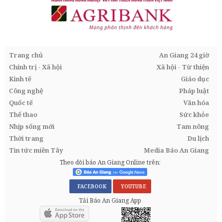
Trang chủ
An Giang 24 giờ
Chính trị - Xã hội
Xã hội - Từ thiện
Kinh tế
Giáo dục
Công nghệ
Pháp luật
Quốc tế
Văn hóa
Thể thao
Sức khỏe
Nhịp sống mới
Tam nông
Thời trang
Du lịch
Tin tức miền Tây
Media Báo An Giang
Theo dõi báo An Giang Online trên:
FACEBOOK
YOUTUBE
Tải Báo An Giang App