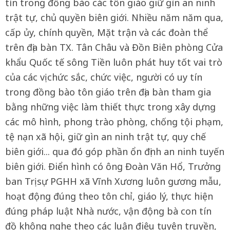
tín trong đồng bào các tôn giáo giữ gìn an ninh
trật tự, chủ quyền biên giới. Nhiều năm năm qua,
cấp ủy, chính quyền, Mặt trận và các đoàn thể
trên địa bàn TX. Tân Châu và Đồn Biên phòng Cửa
khẩu Quốc tế sông Tiền luôn phát huy tốt vai trò
của các vị chức sắc, chức việc, người có uy tín
trong đồng bào tôn giáo trên địa bàn tham gia
bằng những việc làm thiết thực trong xây dựng
các mô hình, phong trào phòng, chống tội phạm,
tệ nạn xã hội, giữ gìn an ninh trật tự, quy chế
biên giới... qua đó góp phần ổn định an ninh tuyến
biên giới. Điển hình có ông Đoàn Văn Hổ, Trưởng
ban Trị sự PGHH xã Vĩnh Xương luôn gương mẫu,
hoạt động đúng theo tôn chỉ, giáo lý, thực hiện
đúng pháp luật Nhà nước, vận động bà con tín
đồ không nghe theo các luận điệu tuyên truyền,