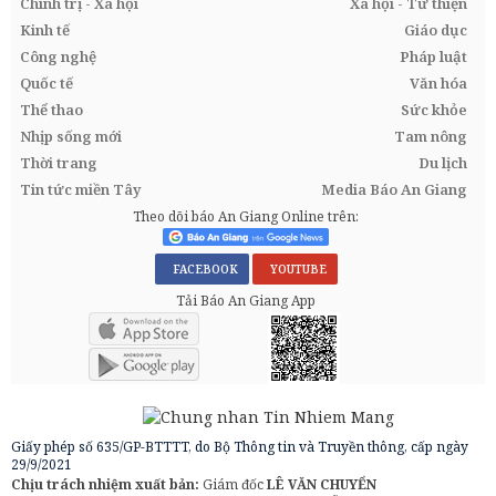
Chính trị - Xã hội
Xã hội - Từ thiện
Kinh tế
Giáo dục
Công nghệ
Pháp luật
Quốc tế
Văn hóa
Thể thao
Sức khỏe
Nhịp sống mới
Tam nông
Thời trang
Du lịch
Tin tức miền Tây
Media Báo An Giang
Theo dõi báo An Giang Online trên:
FACEBOOK
YOUTUBE
Tải Báo An Giang App
Giấy phép số 635/GP-BTTTT, do Bộ Thông tin và Truyền thông, cấp ngày
29/9/2021
Chịu trách nhiệm xuất bản:
Giám đốc
LÊ VĂN CHUYỂN