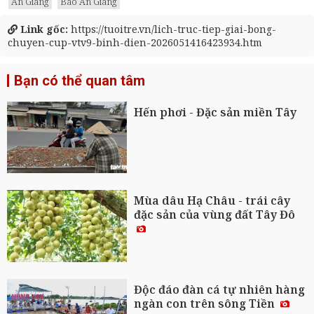
An Giang
Báo An Giang
Link gốc:
https://tuoitre.vn/lich-truc-tiep-giai-bong-
chuyen-cup-vtv9-binh-dien-2026051416423934.htm
Bạn có thể quan tâm
Hến phơi - Đặc sản miền Tây
Mùa dâu Hạ Châu - trái cây
đặc sản của vùng đất Tây Đô
Độc đáo đàn cá tự nhiên hàng
ngàn con trên sông Tiền