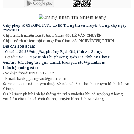
Giấy phép số 635/GP-BTTTT, do Bộ Thông tin và Truyền thông, cấp ngày
29/9/2021
Chịu trách nhiệm xuất bản:
Giám đốc
LÊ VĂN CHUYỂN
Chịu trách nhiệm nội dung:
Phó Giám đốc
NGUYỄN VIỆT TIẾN
Địa chỉ Tòa soạn:
- Cơ sở 1: Số 39 Đống Đa, phường Rạch Giá, tỉnh An Giang.
- Cơ sở 2:
Số 16 Mạc Đĩnh Chi, phường Rạch Giá, tỉnh An Giang.
Gửi tin, bài cộng tác qua email:
baoagdientu@gmail.com
Liên hệ quảng cáo:
- Số điện thoại: 02973.812.302
- Email:
baokgquangcao@gmail.com
© 2008 - 2017 Bản quyền thuộc về Báo và Phát thanh, Truyền hình tỉnh An
Giang.
© Chỉ được phát hành lại thông tin trên website khi có sự đồng ý bằng
văn bản của Báo và Phát thanh, Truyền hình tỉnh An Giang.