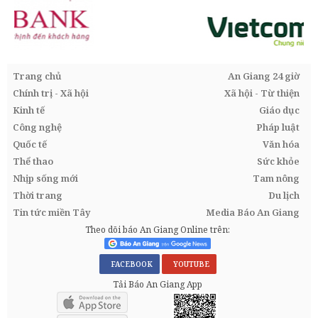
Trang chủ
An Giang 24 giờ
Chính trị - Xã hội
Xã hội - Từ thiện
Kinh tế
Giáo dục
Công nghệ
Pháp luật
Quốc tế
Văn hóa
Thể thao
Sức khỏe
Nhịp sống mới
Tam nông
Thời trang
Du lịch
Tin tức miền Tây
Media Báo An Giang
Theo dõi báo An Giang Online trên:
FACEBOOK
YOUTUBE
Tải Báo An Giang App