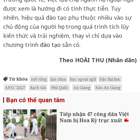
được xem là hướng đi có tính thực tiễn. Tuy
nhiên, hiệu quả đào tạo phụ thuộc nhiều vào sự
chủ động của người học trong quá trình tích lũy
kiến thức và trải nghiệm, thay vì chỉ dựa vào
chương trình
đào tạo
sẵn có.
Theo HOÀI THU (Nhân dân)
Từ khóa
mở rộng
lựa chọn
học ngoại ngữ
bậc đại học
APEC 2027
Rạch Giá
Phú Quốc
An Giang
Báo An Giang
Bạn có thể quan tâm
Tiếp nhận 47 công dân Việt
Nam bị Hoa Kỳ trục xuất