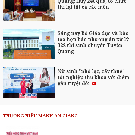
Quang: Hủy kết quả, tổ chức
thi lại tất cả các môn
Sáng nay Bộ Giáo dục và Đào
tạo họp báo phương án xử lý
328 thí sinh chuyên Tuyên
Quang
Nữ sinh "nhổ lạc, cấy thuê"
tốt nghiệp thủ khoa với điểm
gần tuyệt đối
THƯƠNG HIỆU MẠNH AN GIANG