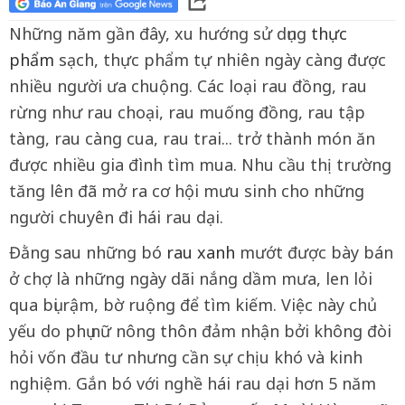
Những năm gần đây, xu hướng sử dụng
thực
phẩm
sạch, thực phẩm tự nhiên ngày càng được
nhiều người ưa chuộng. Các loại rau đồng, rau
rừng như rau choại, rau muống đồng, rau tập
tàng, rau càng cua, rau trai... trở thành món ăn
được nhiều gia đình tìm mua. Nhu cầu thị trường
tăng lên đã mở ra cơ hội mưu sinh cho những
người chuyên đi hái rau dại.
Đằng sau những bó
rau xanh
mướt được bày bán
ở chợ là những ngày dãi nắng dầm mưa, len lỏi
qua bụi rậm, bờ ruộng để tìm kiếm. Việc này chủ
yếu do phụ nữ nông thôn đảm nhận bởi không đòi
hỏi vốn đầu tư nhưng cần sự chịu khó và kinh
nghiệm. Gắn bó với nghề hái rau dại hơn 5 năm