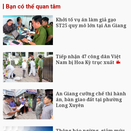
Bạn có thể quan tâm
Khởi tố vụ án làm giả gạo
ST25 quy mô lớn tại An Giang
Tiếp nhận 47 công dân Việt
Nam bị Hoa Kỳ trục xuất
An Giang cưỡng chế thi hành
án, bàn giao đất tại phường
Long Xuyên
Thông báo ngừng, giảm mức