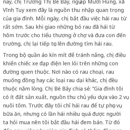
nay, chị Trương Thị Bé Bảy, ngụ ấp Mười Hùng, xã
Vĩnh Tuy xem đây là nguồn thu nhập quan trọng
của gia đình. Mỗi ngày, chị bắt đầu việc hái rau từ
rất sớm. Sau khi giao những bó rau đã hái từ
hôm trước cho tiểu thương ở chợ và đưa con đến
trường, chị lại tiếp tục lên đường tìm hái rau.
Trong bộ quần áo kín mít để tránh nắng, chị điều
khiển chiếc xe đạp điện len lỏi trên những con
đường quen thuộc. Nơi nào có rau choại, rau
muống đồng hay các loại rau dại khác, chị đều
thuộc nằm lòng. Chị Bé Bảy chia sẻ: “Gia đình tôi
có ít đất sản xuất, nguồn thu chủ yếu dựa vào 2 vụ
nuôi tôm. Trước đây tôi chỉ hái rau để tự phục vụ
bữa ăn, nhưng có lần hái nhiều quá được người
ta hỏi mua nên tôi bắt đầu hái đem bán. Từ đó