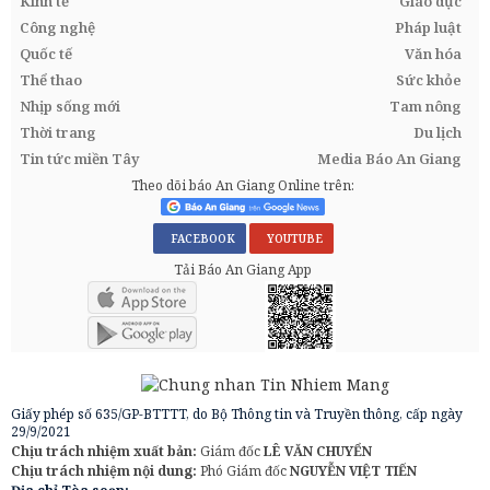
Kinh tế
Giáo dục
Công nghệ
Pháp luật
Quốc tế
Văn hóa
Thể thao
Sức khỏe
Nhịp sống mới
Tam nông
Thời trang
Du lịch
Tin tức miền Tây
Media Báo An Giang
Theo dõi báo An Giang Online trên:
FACEBOOK
YOUTUBE
Tải Báo An Giang App
Giấy phép số 635/GP-BTTTT, do Bộ Thông tin và Truyền thông, cấp ngày
29/9/2021
Chịu trách nhiệm xuất bản:
Giám đốc
LÊ VĂN CHUYỂN
Chịu trách nhiệm nội dung:
Phó Giám đốc
NGUYỄN VIỆT TIẾN