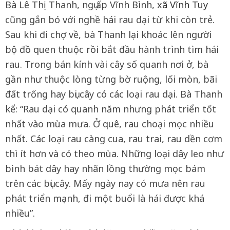
Bà Lê Thị Thanh, ngụ ấp Vĩnh Bình,
xã Vĩnh Tuy
cũng gắn bó với nghề hái rau dại từ khi còn trẻ.
Sau khi đi chợ về, bà Thanh lại khoác lên người
bộ đồ quen thuộc rồi bắt đầu hành trình tìm hái
rau. Trong bán kính vài cây số quanh nơi ở, bà
gần như thuộc lòng từng bờ ruộng, lối mòn, bãi
đất trống hay bụi cây có các loại rau dại. Bà Thanh
kể: “Rau dại có quanh năm nhưng phát triển tốt
nhất vào mùa mưa. Ở quê, rau choại mọc nhiều
nhất. Các loại rau càng cua, rau trai, rau dền cơm
thì ít hơn và có theo mùa. Những loại dây leo như
bình bát dây hay nhãn lồng thường mọc bám
trên các bụi cây. Mấy ngày nay có mưa nên rau
phát triển mạnh, đi một buổi là hái được khá
nhiều”.