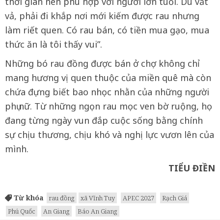
thời gian nên phù hợp với người lớn tuổi. Dù vất
vả, phải đi khắp nơi mới kiếm được rau nhưng
làm riết quen. Có rau bán, có tiền mua gạo, mua
thức ăn là tôi thấy vui”.
Những bó rau đồng được bán ở chợ không chỉ
mang hương vị quen thuộc của miền quê mà còn
chứa đựng biết bao nhọc nhằn của những người
phụ nữ. Từ những ngọn rau mọc ven bờ ruộng, họ
đang từng ngày vun đắp cuộc sống bằng chính
sự chịu thương, chịu khó và nghị lực vươn lên của
mình.
TIỂU ĐIỀN
Từ khóa
rau đồng
xã Vĩnh Tuy
APEC 2027
Rạch Giá
Phú Quốc
An Giang
Báo An Giang