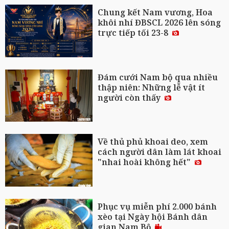
Chung kết Nam vương, Hoa
khôi nhí ĐBSCL 2026 lên sóng
trực tiếp tối 23-8
Đám cưới Nam bộ qua nhiều
thập niên: Những lễ vật ít
người còn thấy
Về thủ phủ khoai deo, xem
cách người dân làm lát khoai
"nhai hoài không hết"
Phục vụ miễn phí 2.000 bánh
xèo tại Ngày hội Bánh dân
gian Nam Bộ