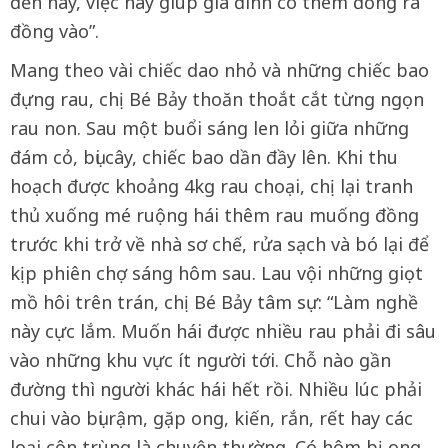
đến nay, việc này giúp gia đình có thêm đồng ra
đồng vào”.
Mang theo vài chiếc dao nhỏ và những chiếc bao
đựng rau, chị Bé Bảy thoăn thoắt cắt từng ngọn
rau non. Sau một buổi sáng len lỏi giữa những
đám cỏ, bụi cây, chiếc bao dần đầy lên. Khi thu
hoạch được khoảng 4kg rau choại, chị lại tranh
thủ xuống mé ruộng hái thêm rau muống đồng
trước khi trở về nhà sơ chế, rửa sạch và bó lại để
kịp phiên chợ sáng hôm sau. Lau vội những giọt
mồ hôi trên trán, chị Bé Bảy tâm sự: “Làm nghề
này cực lắm. Muốn hái được nhiều rau phải đi sâu
vào những khu vực ít người tới. Chỗ nào gần
đường thì người khác hái hết rồi. Nhiều lúc phải
chui vào bụi rậm, gặp ong, kiến, rắn, rết hay các
loại côn trùng là chuyện thường. Có hôm bị ong