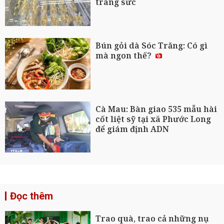
trang sức
Bún gỏi dà Sóc Trăng: Có gì
mà ngon thế?
Cà Mau: Bàn giao 535 mẫu hài
cốt liệt sỹ tại xã Phước Long
để giám định ADN
Đọc thêm
Trao quà, trao cả những nụ