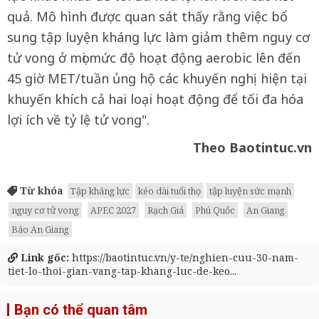
quả. Mô hình được quan sát thấy rằng việc bổ
sung tập luyện kháng lực làm giảm thêm nguy cơ
tử vong ở mọi mức độ hoạt động aerobic lên đến
45 giờ MET/tuần ủng hộ các khuyến nghị hiện tại
khuyến khích cả hai loại hoạt động để tối đa hóa
lợi ích về tỷ lệ tử vong".
Theo Baotintuc.vn
Từ khóa
Tập kháng lực
kéo dài tuổi thọ
tập luyện sức mạnh
nguy cơ tử vong
APEC 2027
Rạch Giá
Phú Quốc
An Giang
Báo An Giang
Link gốc:
https://baotintuc.vn/y-te/nghien-cuu-30-nam-
tiet-lo-thoi-gian-vang-tap-khang-luc-de-keo...
Bạn có thể quan tâm