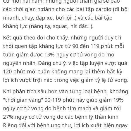
Cứ mỗi hai năm, những người tham gia sẽ báo
cáo thời gian họ dành cho các bài tập cardio (đi bộ
nhanh, chạy, đạp xe, bơi lội...) và các bài tập
kháng lực (nâng tạ, squat, hít đất...).
Kết quả theo dõi cho thấy, những người duy trì
thói quen tập kháng lực từ 90 đến 119 phút mỗi
tuần giảm được 13% nguy cơ tử vong do mọi
nguyên nhân. Đáng chú ý, việc tập luyện vượt quá
120 phút mỗi tuần không mang lại thêm bất kỳ
lợi ích vượt trội nào trong việc giảm tỷ lệ tử vong.
Khi phân tích sâu hơn vào từng loại bệnh, khoảng
"thời gian vàng" 90-119 phút này giúp giảm 19%
nguy cơ tử vong do bệnh tim mạch và giảm tới
27% nguy cơ tử vong do các bệnh lý thần kinh.
Riêng đối với bệnh ung thư, lợi ích xuất hiện ngay