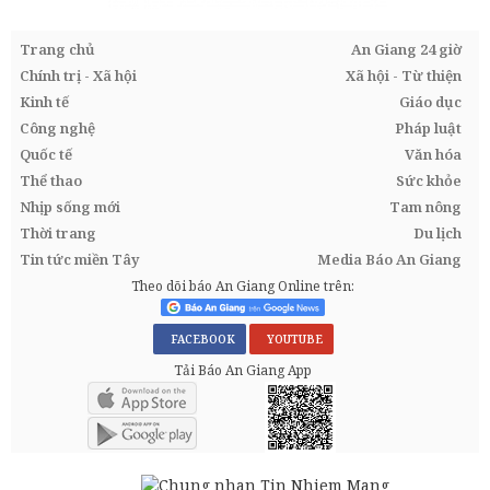
Trang chủ
An Giang 24 giờ
Chính trị - Xã hội
Xã hội - Từ thiện
Kinh tế
Giáo dục
Công nghệ
Pháp luật
Quốc tế
Văn hóa
Thể thao
Sức khỏe
Nhịp sống mới
Tam nông
Thời trang
Du lịch
Tin tức miền Tây
Media Báo An Giang
Theo dõi báo An Giang Online trên:
FACEBOOK
YOUTUBE
Tải Báo An Giang App