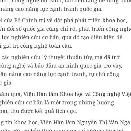
ọc, công nghệ nội sinh, tạo nền tảng để từng bướ
 nâng cao năng lực cạnh tranh quốc gia.
 của Bộ Chính trị về đột phá phát triển khoa học,
n đổi số quốc gia cũng chỉ rõ, phát triển công ngh
 lực nghiên cứu cơ bản, qua đó tạo điều kiện để
 giá trị công nghệ toàn cầu.
các nghiên cứu lý thuyết thuần túy, mà đã trở
công nghệ và bảo đảm an ninh quốc gia. Do vậy,
ần nâng cao năng lực cạnh tranh, tự chủ công
 gia.
 năm qua,
Viện Hàn lâm Khoa học và Công nghệ Việ
nghiên cứu cơ bản là một trong những hướng
ai, thu được kết quả tích cực.
g tin khoa học, Viện Hàn lâm Nguyễn Thị Vân Nga
ghiên cứu cơ bản thời gian qua, số lượng công bố