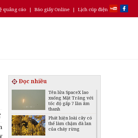
ệ quảng cáo
|
Báo giấy Online
|
Lịch cúp điện
Đọc nhiều
Tên lửa SpaceX lao
xuống Mặt Trăng với
tốc độ gấp 7 lần âm
thanh
Phát hiện loài cây có
thể làm chậm đà lan
m
của cháy rừng
y