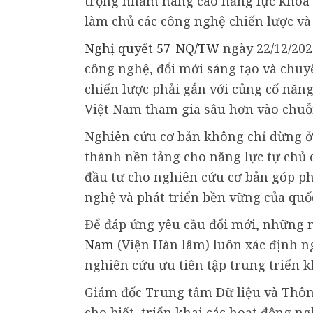
trọng nhằm nâng cao năng lực khoa h
làm chủ các công nghệ chiến lược và
Nghị quyết 57-NQ/TW
ngày 22/12/2024
công nghệ, đổi mới sáng tạo và chuyể
chiến lược phải gắn với củng cố năng
Việt Nam tham gia sâu hơn vào chuỗi
Nghiên cứu cơ bản không chỉ dừng ở 
thành nền tảng cho năng lực tự chủ 
đầu tư cho nghiên cứu cơ bản góp ph
nghệ và phát triển bền vững của quốc
Để đáp ứng yêu cầu đổi mới, những
Nam
(Viện Hàn lâm) luôn xác định 
nghiên cứu ưu tiên tập trung triển kh
Giám đốc Trung tâm Dữ liệu và Thôn
cho biết, triển khai các hoạt động n