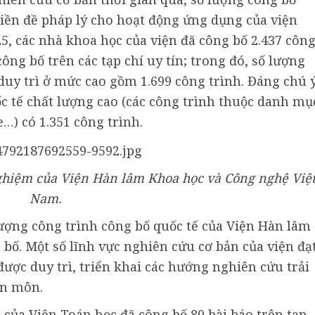
 tiền đề pháp lý cho hoạt động ứng dụng của viện
5, các nhà khoa học của viện đã công bố 2.437 côn
công bố trên các tạp chí uy tín; trong đó, số lượng
duy trì ở mức cao gồm 1.699 công trình. Đáng chú ý
ốc tế chất lượng cao (các công trình thuộc danh mụ
re…) có 1.351 công trình.
ghiệm của Viện Hàn lâm Khoa học và Công nghệ Việ
Nam.
lượng công trình công bố quốc tế của Viện Hàn lâm
bố. Một số lĩnh vực nghiên cứu cơ bản của viện đạ
được duy trì, triển khai các hướng nghiên cứu trải
ên môn.
của Viện Toán học đã công bố 80 bài báo trên tạp