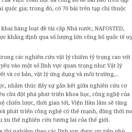
í quốc gia; trong đó, có 70 bài trên tạp chí thuộc
ển khai hàng loạt đề tài cấp Nhà nước, NAFOSTED,
ợc khẳng định qua số lượng lớn công bố quốc tế u
trong các nghiên cứu vật lý chiếm tỷ trọng cao với
yếu vào một số lĩnh vực quan trọng như: Vật lý
ết và cơ bản, vật lý ứng dụng và môi trường,...
ợc, nhằm thúc đẩy sự gắn kết giữa nghiên cứu cơ
êu cầu đột phá phát triển khoa học, công nghệ của
 chiến lược, thời gian tới, Viện Hàn lâm sẽ tăng
và phát triển công nghệ có thế mạnh, đồng thời m
 xu thế nghiên cứu tương lai của thế giới.
g thí nghiệm theo các lĩnh vực được ưu tiên phù