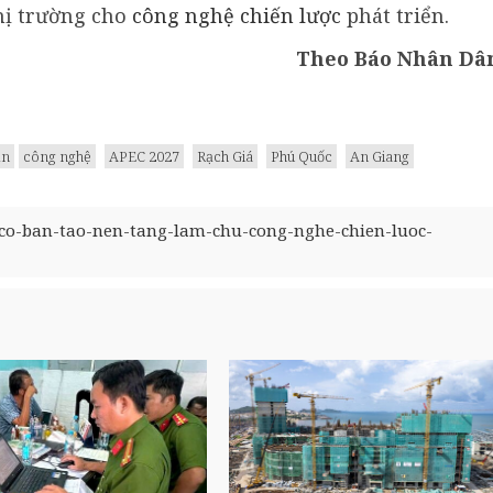
thị trường cho
công nghệ chiến lược
phát triển.
Theo Báo Nhân Dâ
ản
công nghệ
APEC 2027
Rạch Giá
Phú Quốc
An Giang
-co-ban-tao-nen-tang-lam-chu-cong-nghe-chien-luoc-