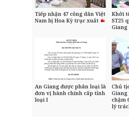
Tiếp nhận 47 công dân Việt
Khởi t
Nam bị Hoa Kỳ trục xuất
ST25 q
Giang
An Giang được phân loại là
Chủ tị
đơn vị hành chính cấp tỉnh
Giang 
loại I
chậm 6
lý trá