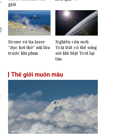
c
giải mã “ngôn ngữ
giới
của não bộ”
Muốn làm việc hiệu
ệ
quả hơn? Hãy thử
ngồi thẳng lưng
Drone và tia laser
Nghiên cứu mới:
"đọc hơi thở" núi lửa
Trái Đất có thể sống
trước khi phun
sót khi Mặt Trời lụi
tàn
Thế giới muôn màu
t