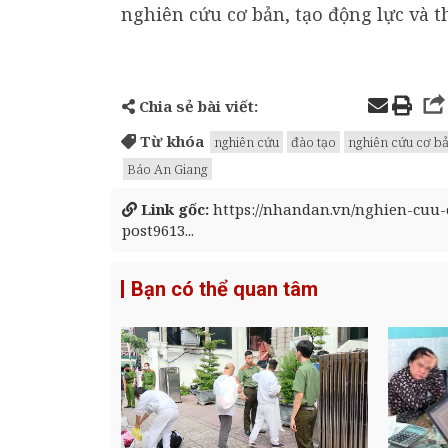
nghiên cứu cơ bản, tạo động lực và 
Chia sẻ bài viết:
Từ khóa
nghiên cứu
đào tạo
nghiên cứu cơ b
Báo An Giang
Link gốc:
https://nhandan.vn/nghien-cuu
post9613...
Bạn có thể quan tâm