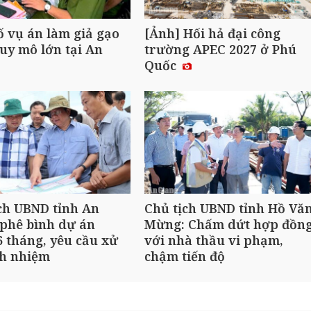
ố vụ án làm giả gạo
[Ảnh] Hối hả đại công
uy mô lớn tại An
trường APEC 2027 ở Phú
Quốc
ch UBND tỉnh An
Chủ tịch UBND tỉnh Hồ Vă
phê bình dự án
Mừng: Chấm dứt hợp đồn
 tháng, yêu cầu xử
với nhà thầu vi phạm,
ch nhiệm
chậm tiến độ