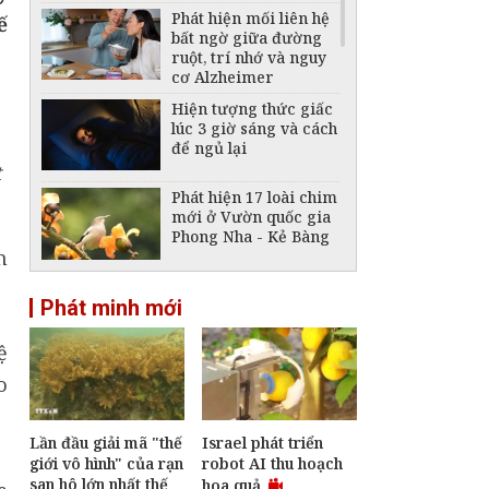
Phát hiện mối liên hệ
ế
bất ngờ giữa đường
ruột, trí nhớ và nguy
cơ Alzheimer
Hiện tượng thức giấc
lúc 3 giờ sáng và cách
để ngủ lại
t
Phát hiện 17 loài chim
mới ở Vườn quốc gia
Phong Nha - Kẻ Bàng
n
Gà lôi lam mào trắng
Phát minh mới
trở về Quảng Trị -
hành trình hồi sinh
loài chim đặc hữu
ệ
Việt Nam
o
Châu Á có những loài
động vật nào không
nơi nào khác có?
Lần đầu giải mã "thế
Israel phát triển
giới vô hình" của rạn
robot AI thu hoạch
san hô lớn nhất thế
Phát triển mô hình AI
hoa quả