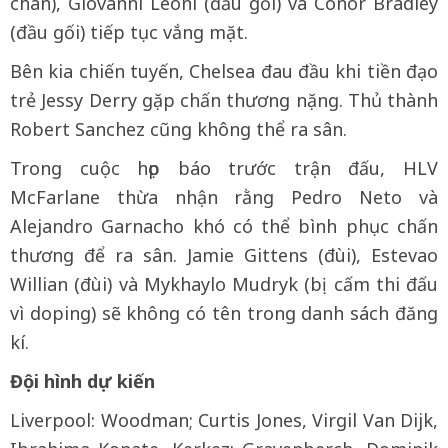
chân), Giovanni Leoni (đầu gối) và Conor Bradley
(đầu gối) tiếp tục vắng mặt.
Bên kia chiến tuyến, Chelsea đau đầu khi tiền đạo
trẻ Jessy Derry gặp chấn thương nặng. Thủ thành
Robert Sanchez cũng không thể ra sân.
Trong cuộc họp báo trước trận đấu, HLV
McFarlane thừa nhận rằng Pedro Neto và
Alejandro Garnacho khó có thể bình phục chấn
thương để ra sân. Jamie Gittens (đùi), Estevao
Willian (đùi) và Mykhaylo Mudryk (bị cấm thi đấu
vì doping) sẽ không có tên trong danh sách đăng
kí.
Đội hình dự kiến
Liverpool: Woodman; Curtis Jones, Virgil Van Dijk,