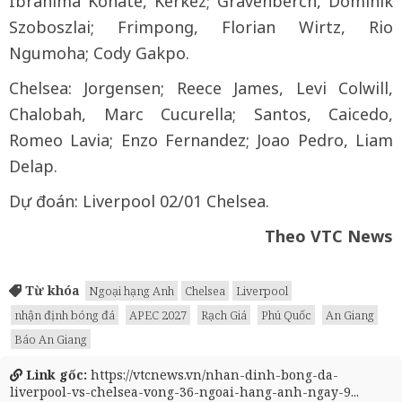
Ibrahima Konate, Kerkez; Gravenberch, Dominik
Szoboszlai; Frimpong, Florian Wirtz, Rio
Ngumoha; Cody Gakpo.
Chelsea: Jorgensen; Reece James, Levi Colwill,
Chalobah, Marc Cucurella; Santos, Caicedo,
Romeo Lavia; Enzo Fernandez; Joao Pedro, Liam
Delap.
Dự đoán: Liverpool 02/01 Chelsea.
Theo VTC News
Từ khóa
Ngoại hạng Anh
Chelsea
Liverpool
nhận định bóng đá
APEC 2027
Rạch Giá
Phú Quốc
An Giang
Báo An Giang
Link gốc:
https://vtcnews.vn/nhan-dinh-bong-da-
liverpool-vs-chelsea-vong-36-ngoai-hang-anh-ngay-9...