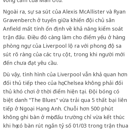
vòng cấm của Man Utd.
Ngoài ra, sự sa sút của Alexis McAllister và Ryan
Gravenberch ở tuyến giữa khiến đội chủ sân
Anfield mất tính ổn định về khả năng kiểm soát
trận đấu. Điều đó càng làm cho điểm yếu ở hàng
phòng ngự của Liverpool lộ ra với phong độ sa
sút rõ ràng của các trụ cột, trong khi người mới
đến chưa đạt yêu cầu.
Dù vậy, tình hình của Liverpool vẫn khả quan hơn
đối thủ tiếp theo của họ. Chelsea không phải đối
thủ khó chơi ở thời điểm hiện tại. Đội bóng có
biệt danh "The Blues" vừa trải qua 5 thất bại liên
tiếp ở Ngoại Hạng Anh. Chuỗi hơn 500 phút
không ghi bàn ở mọi đấu trường chỉ vừa kết thúc
khi họ có bàn rút ngắn tỷ số 01/03 trong trận thua