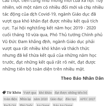
cầu thực tiễn cũng như mong mỏi của xã hội. Tuy
nhiên, với một năm có nhiều đổi mới và chịu nhiều
tác động của dịch Covid-19, ngành Giáo dục đã
vượt qua khó khăn đạt được nhiều kết quả tích
cực. Tại hội nghị tổng kết năm học 2019 - 2020
cuối tháng 10 vừa qua, Phó Thủ tướng Chính phủ
Vũ Đức Đam khẳng định, ngành Giáo dục phải
vượt qua rất nhiều khó khăn và thách thức
nhưng đã kế thừa kết quả của những năm học
trước, đạt những kết quả rất rõ nét, đạt được
những tiến bộ toàn diện trên nhiều mặt.
Theo Báo Nhân Dân
Từ khóa
Vượt qua
khó khăn
đạt được những tiến bộ
toàn diện
Nhìn lại
năm 2020
Giáo dục
đào tạo
APEC 2027
Rạch Giá
Phú Quốc
An Giang
Báo An Giang