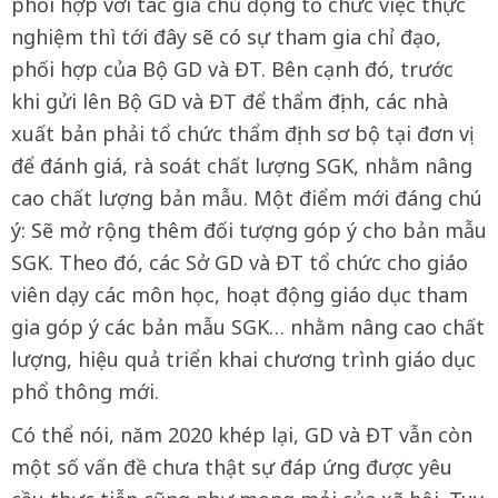
phối hợp với tác giả chủ động tổ chức việc thực
nghiệm thì tới đây sẽ có sự tham gia chỉ đạo,
phối hợp của Bộ GD và ĐT. Bên cạnh đó, trước
khi gửi lên Bộ GD và ĐT để thẩm định, các nhà
xuất bản phải tổ chức thẩm định sơ bộ tại đơn vị
để đánh giá, rà soát chất lượng SGK, nhằm nâng
cao chất lượng bản mẫu. Một điểm mới đáng chú
ý: Sẽ mở rộng thêm đối tượng góp ý cho bản mẫu
SGK. Theo đó, các Sở GD và ĐT tổ chức cho giáo
viên dạy các môn học, hoạt động giáo dục tham
gia góp ý các bản mẫu SGK… nhằm nâng cao chất
lượng, hiệu quả triển khai chương trình giáo dục
phổ thông mới.
Có thể nói, năm 2020 khép lại, GD và ĐT vẫn còn
một số vấn đề chưa thật sự đáp ứng được yêu