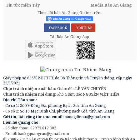
Tin tức miền Tây
Media Báo An Giang
Theo dõi báo An Giang Online trên:
FACEBOOK
YOUTUBE
Tải Báo An Giang App
Giấy phép số 635/GP-BTTTT, do Bộ Thông tin và Truyền thông, cấp ngày
29/9/2021
Chịu trách nhiệm xuất bản:
Giám đốc
LÊ VĂN CHUYỂN
Chịu trách nhiệm nội dung:
Phó Giám đốc
NGUYỄN VIỆT TIẾN
Địa chỉ Tòa soạn:
- Cơ sở 1: Số 39 Đống Đa, phường Rạch Giá, tỉnh An Giang.
- Cơ sở 2:
Số 16 Mạc Đĩnh Chi, phường Rạch Giá, tỉnh An Giang.
Gửi tin, bài cộng tác qua email:
baoagdientu@gmail.com
Liên hệ quảng cáo:
- Số điện thoại: 02973.812.302
- Email:
baokgquangcao@gmail.com
© 2008 - 2017 Bản quyền thuộc về Báo và Phát thanh, Truyền hình tỉnh An