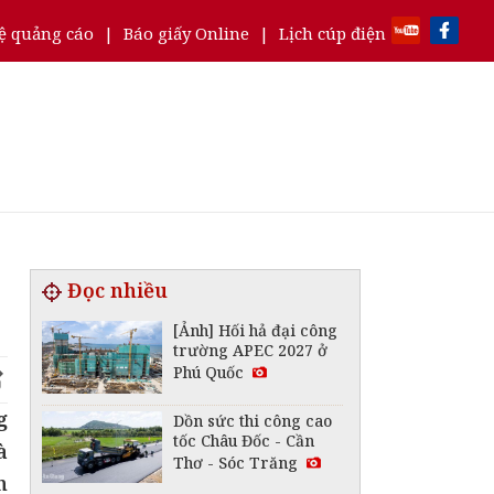
ệ quảng cáo
|
Báo giấy Online
|
Lịch cúp điện
Đọc nhiều
[Ảnh] Hối hả đại công
trường APEC 2027 ở
Phú Quốc
g
Dồn sức thi công cao
tốc Châu Đốc - Cần
à
Thơ - Sóc Trăng
n