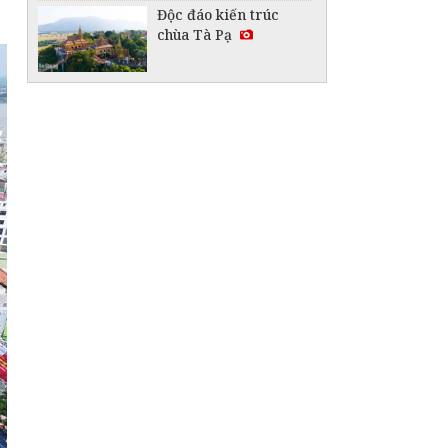
Độc đáo kiến trúc
chùa Tà Pạ