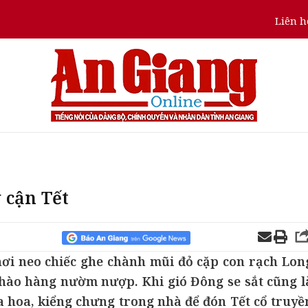
Liên h
 cận Tết
nơi neo chiếc ghe chành mũi đỏ cặp con rạch Lon
hào hàng nườm nượp. Khi gió Đông se sắt cũng l
 hoa, kiểng chưng trong nhà để đón Tết cổ truyề