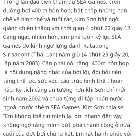
Trong lần đầu tiên tham dự SEA Games, trên
đường bơi 400 m hỗn hợp, bất chấp những hạn
chế về hình thể và tuổi tác, Kim Sơn bất ngờ
giành chiến thắng với thời gian 4 phút 22 giây 12.
Càng ngạc nhiên hơn, em phá luôn kỷ lục SEA
Games do kình ngư lừng danh Ratapong
Sirisanont (Thái Lan) nắm giữ (4 phút 23 giây 20,
lập năm 2003). Cần phải nói rằng, 400m hỗn hợp
là nội dung nặng nhất của bơi lội, đòi hỏi nền
tảng thể lực, sức vóc, cấu trúc hình thể... hoàn
hảo. Kỳ tích càng ấn tượng hơn khi Sơn chỉ mới
sinh năm 2002 và chưa từng đi tập huấn nước
ngoài trước thềm SEA Games. Kim Sơn chia sẻ:
“Em không thể tin mình lại bơi nhanh đến vậy,
không ngờ rằng mình bứt phá thành công ở nửa
cuối của đợt bơi chung kết. Em rất hạnh phúc với