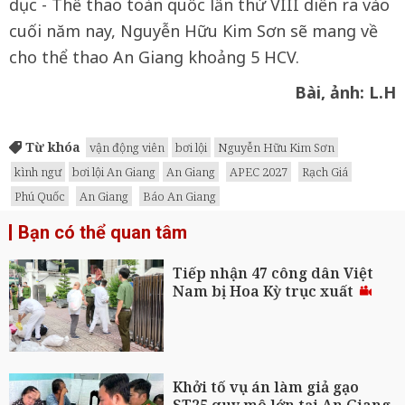
dục - Thể thao toàn quốc lần thứ VIII diễn ra vào
cuối năm nay, Nguyễn Hữu Kim Sơn sẽ mang về
cho thể thao An Giang khoảng 5 HCV.
Bài, ảnh: L.H
Từ khóa
vận động viên
bơi lội
Nguyễn Hữu Kim Sơn
kình ngư
bơi lội An Giang
An Giang
APEC 2027
Rạch Giá
Phú Quốc
An Giang
Báo An Giang
Bạn có thể quan tâm
Tiếp nhận 47 công dân Việt
Nam bị Hoa Kỳ trục xuất
Khởi tố vụ án làm giả gạo