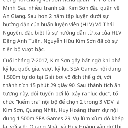
Minh. Sau nhiều tranh cãi, Kim Sơn đầu quân về
An Giang. Sau hơn 2 năm tập luyện dưới sự
hướng dẫn của huấn luyện viên (HLV) Võ Thái
Nguyên, đặc biệt là sự hướng dẫn từ xa của HLV
Đặng Anh Tuấn, Nguyễn Hữu Kim Sơn đã có sự
tiến bộ vượt bậc.
Cuối tháng 7-2017, Kim Sơn gây bất ngờ khi phá
kỷ lục quốc gia, vượt kỷ lục SEA Games nội dung
1.500m tự do tại Giải bơi vô địch thế giới, với
thành tích 15 phút 29 giây 90. Sau thành tích ấn
tượng này, đội tuyển bơi lội xảy ra "lục đục", tổ
chức “kiểm tra” nội bộ để chọn 2 trong 3 VĐV là
Kim Sơn, Quang Nhật, Huy Hoàng tham dự nội
dung 1.500m SEA Games 29. Vụ lùm xùm đó khép
lại với việc Quang Nhật và Huy Hoàng vẫn dự thi