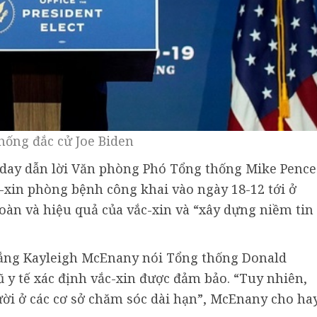
hống đắc cử Joe Biden
oday dẫn lời Văn phòng Phó Tổng thống Mike Pence
c-xin phòng bệnh công khai vào ngày 18-12 tới ở
àn và hiệu quả của vắc-xin và “xây dựng niềm tin
rắng Kayleigh McEnany nói Tổng thống Donald
 y tế xác định vắc-xin được đảm bảo. “Tuy nhiên,
ời ở các cơ sở chăm sóc dài hạn”, McEnany cho hay