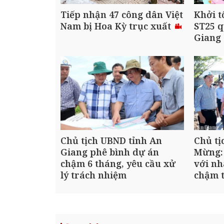
Tiếp nhận 47 công dân Việt
Khởi t
Nam bị Hoa Kỳ trục xuất
ST25 q
Giang
Chủ tịch UBND tỉnh An
Chủ tị
Giang phê bình dự án
Mừng:
chậm 6 tháng, yêu cầu xử
với nh
lý trách nhiệm
chậm t