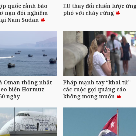
ợp quốc cảnh báo
EU thay đổi chiến lược ứn
ơ nạn đói nghiêm
phó với cháy rừng
 tại Nam Sudan
và Oman thống nhất
Pháp mạnh tay “khai tử”
 eo biển Hormuz
các cuộc gọi quảng cáo
60 ngày
không mong muốn