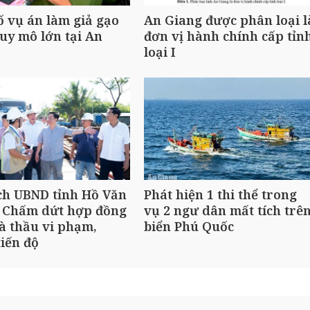
ố vụ án làm giả gạo
An Giang được phân loại l
uy mô lớn tại An
đơn vị hành chính cấp tỉn
loại I
ch UBND tỉnh Hồ Văn
Phát hiện 1 thi thể trong
 Chấm dứt hợp đồng
vụ 2 ngư dân mất tích trê
à thầu vi phạm,
biển Phú Quốc
iến độ