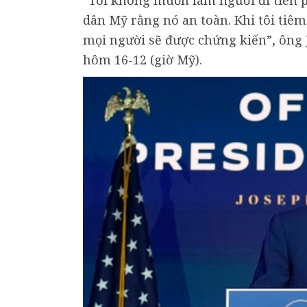
“Tôi không muốn làm người đi tiên
dân Mỹ rằng nó an toàn. Khi tôi tiêm 
mọi người sẽ được chứng kiến”, ông J
hôm 16-12 (giờ Mỹ).