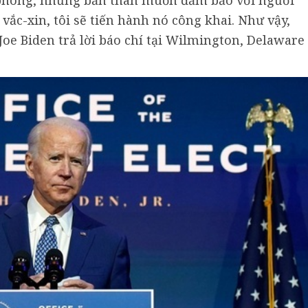
 phong, nhưng bản thân muốn đảm bảo với người
vắc-xin, tôi sẽ tiến hành nó công khai. Như vậy,
oe Biden trả lời báo chí tại Wilmington, Delaware