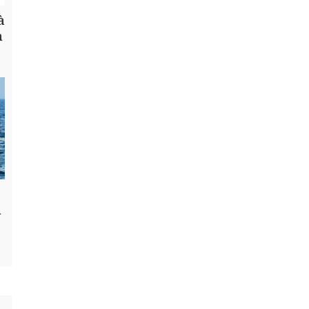
à
h
n