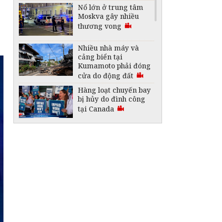
Nổ lớn ở trung tâm
Moskva gây nhiều
thương vong
Nhiều nhà máy và
cảng biển tại
Kumamoto phải đóng
cửa do động đất
Hàng loạt chuyến bay
bị hủy do đình công
tại Canada
Australia lập kỷ lục
Guinness với thỏi
vàng lớn nhất thế
giới
"Vòm nhiệt" 50 độ C
bao trùm nhiều khu
vực ở Trung Đông
Saudi Arabia thành
lập liên minh bảo vệ