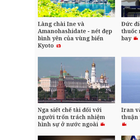
Làng chài Ine và
Đức đi
Amanohashidate - nét đẹp
thuốc 
bình yên của vùng biển
bay
Kyoto
Nga siết chế tài đối với
Iran v
người trốn trách nhiệm
thuận
hình sự ở nước ngoài