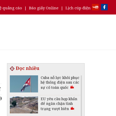
ệ quảng cáo
|
Báo giấy Online
|
Lịch cúp điện
Đọc nhiều
Cuba nỗ lực khôi phục
hệ thống điện sau các
sự cố toàn quốc
9
EU yêu cầu họp khẩn
để ngăn chặn tình
trạng vượt biên