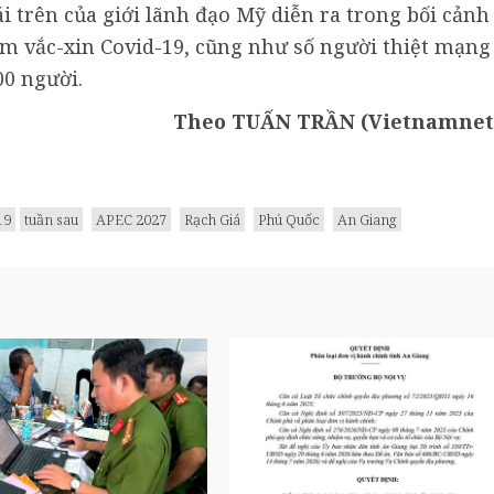
 trên của giới lãnh đạo Mỹ diễn ra trong bối cảnh
êm vắc-xin Covid-19, cũng như số người thiệt mạng
00 người.
Theo TUẤN TRẦN (Vietnamnet
19
tuần sau
APEC 2027
Rạch Giá
Phú Quốc
An Giang