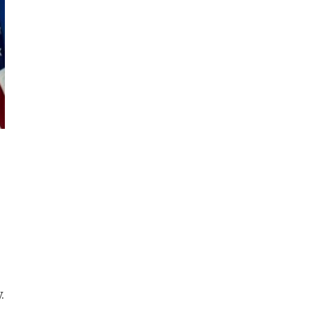
an ninh Biển Đỏ
Iran thông báo về
thỏa thuận với Oman
tại eo biển Hormuz
Chủng virus cúm gia
cầm H5 lây lan rộng
tại Australia
.