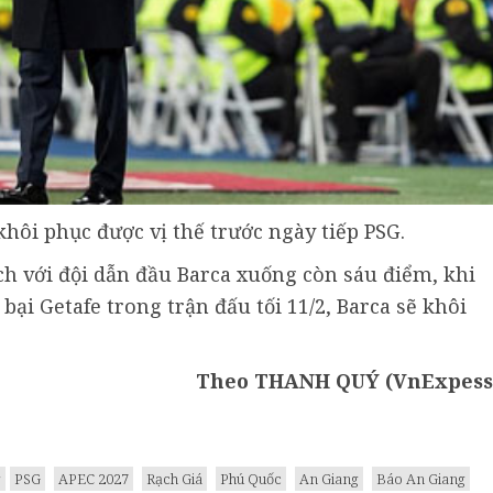
khôi phục được vị thế trước ngày tiếp PSG.
ch với đội dẫn đầu Barca xuống còn sáu điểm, khi
bại Getafe trong trận đấu tối 11/2, Barca sẽ khôi
Theo THANH QUÝ (VnExpess
g
PSG
APEC 2027
Rạch Giá
Phú Quốc
An Giang
Báo An Giang