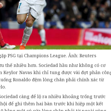
n gặp PSG tại Champions League. Ảnh: Reuters
ưu thế nhiều hơn. Sociedad hầu như không có cơ
 Keylor Navas khi chỉ tung được vài đợt phản côn
nh huống Ronaldo đệm lòng chân phải chính xác từ
lo.
Sociedad càng để lộ ra nhiều khoảng trống trước
 hội để ghi thêm hai bàn trước khi hiệp một kết
3-0 bằng một cú cứa lòng chân phải từ ngoài vòng