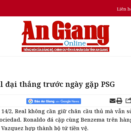
Liên h
al đại thắng trước ngày gặp PSG
 14/2, Real không cần giữ chân cầu thủ mà vẫn s
ociedad. Ronaldo đá cặp cùng Benzema trên hàn
 Vazquez hợp thành bộ tứ tiền vệ.