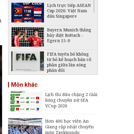
Lịch trực tiếp ASEAN
Cup 2026: Việt Nam
đấu Singapore
u
Bayern Munich thắng
hủy diệt Rottach -
Egern 15-0
FIFA tuyên bố không
từ bỏ kế hoạch bán cổ
phần giữa làn sóng
phản đối
ASEAN Cup 2026: Hòa
Môn khác
0-0 trước Singapore,
tuyển Việt Nam bỏ lỡ
Lịch thi đấu chặng 2 Giải
cơ hội chiếm ngôi đầu
bóng chuyền nữ SEA
Lịch trực tiếp ASEAN
V.Cup 2026
Cup 2026 ngày 4/8:
Philippines đấu Thái
Lan
Hơn 400 học viên An
Giang cập nhật chuyên
Lịch trực tiếp ASEAN
môn Taekwondo
Cup 2026 ngày 3/8: