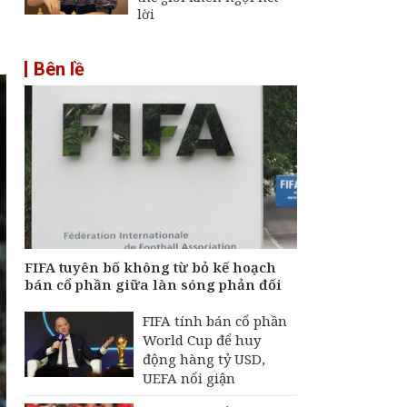
lời
Bên lề
FIFA tuyên bố không từ bỏ kế hoạch
bán cổ phần giữa làn sóng phản đối
FIFA tính bán cổ phần
World Cup để huy
động hàng tỷ USD,
UEFA nổi giận