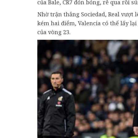
của Bale, CR7 đón bóng, rê qua rồi s
Nhờ trận thắng Sociedad, Real vượt l
kém hai điểm, Valencia có thể lấy lạ
của vòng 23.