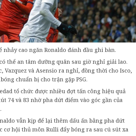
ể nhảy cao ngăn Ronaldo đánh đầu ghi bàn.
có thể an tâm dưỡng quân sau giờ nghỉ giải lao.
 Vazquez và Asensio ra nghỉ, đồng thời cho Isco,
c bóng chuẩn bị cho trận gặp PSG.
iedad tổ chức được nhiều đợt tấn công hiệu quả
hút 74 và 83 nhờ pha dứt điểm vào góc gần của
.
onaldo vẫn kịp để lại thêm dấu ấn bằng pha dứt
c cơ hội thủ môn Rulli đẩy bóng ra sau cú sút xa