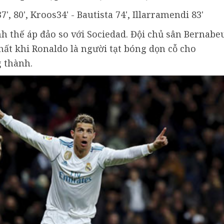
7', 80', Kroos34' - Bautista 74', Illarramendi 83'
nh thế áp đảo so với Sociedad. Đội chủ sân Bernabe
hất khi Ronaldo là người tạt bóng dọn cỗ cho
 thành.