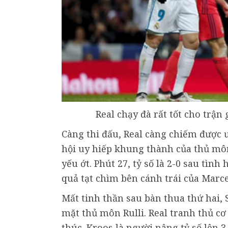
Real chạy đà rất tốt cho trậ
Càng thi đấu, Real càng chiếm được 
hội uy hiếp khung thành của thủ môn
yếu ớt. Phút 27, tỷ số là 2-0 sau tì
quả tạt chìm bên cánh trái của Marce
Mất tinh thần sau bàn thua thứ hai, 
mặt thủ môn Rulli. Real tranh thủ cơ
thúc. Kroos là người nâng tỷ số lên 