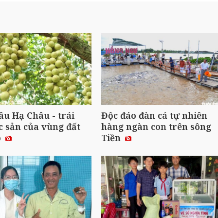
u Hạ Châu - trái
Độc đáo đàn cá tự nhiên
c sản của vùng đất
hàng ngàn con trên sông
ô
Tiền