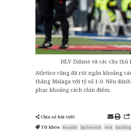
HLV Zidane và các cầu thủ 
Atletico cũng đã rút ngắn khoảng cá
thắng Malaga với tỷ số 1-0. Nếu đánh 
phục khoảng cách chín điểm.
Chia sẻ bài viết:
Từ khóa
Ronaldo
lập hat-trick
Real
đại thắn