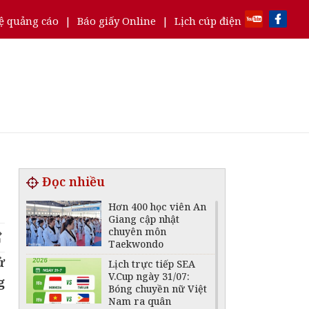
ệ quảng cáo
|
Báo giấy Online
|
Lịch cúp điện
Đọc nhiều
Hơn 400 học viên An
Giang cập nhật
chuyên môn
Taekwondo
ử
Lịch trực tiếp SEA
V.Cup ngày 31/07:
g
Bóng chuyền nữ Việt
Nam ra quân