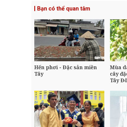
Bạn có thể quan tâm
Hến phơi - Đặc sản miền
Mùa dâ
Tây
cây đặ
Tây Đ