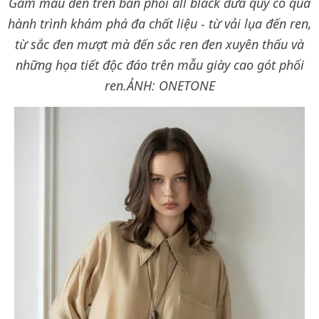
Gam màu đen trên bản phối all black đưa quý cô qua
hành trình khám phá đa chất liệu - từ vải lụa đến ren,
từ sắc đen mượt mà đến sắc ren đen xuyên thấu và
những họa tiết độc đáo trên mẫu giày cao gót phối
ren.ẢNH: ONETONE