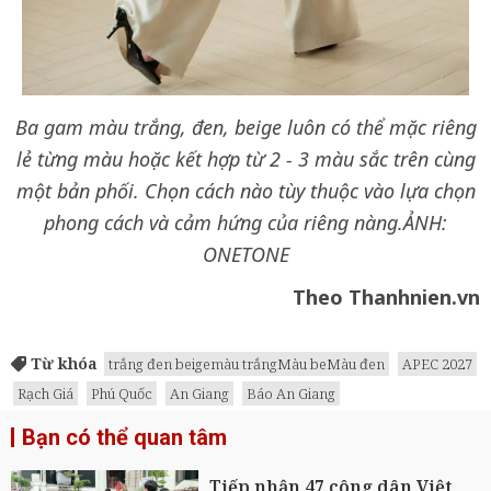
Ba gam màu trắng, đen, beige luôn có thể mặc riêng
lẻ từng màu hoặc kết hợp từ 2 - 3 màu sắc trên cùng
một bản phối. Chọn cách nào tùy thuộc vào lựa chọn
phong cách và cảm hứng của riêng nàng.ẢNH:
ONETONE
Theo Thanhnien.vn
Từ khóa
trắng đen beigemàu trắngMàu beMàu đen
APEC 2027
Rạch Giá
Phú Quốc
An Giang
Báo An Giang
Bạn có thể quan tâm
Tiếp nhận 47 công dân Việt