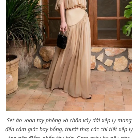
Set áo voan tay phồng và chân váy dài xếp ly mang
đến cảm giác bay bổng, thướt tha; các chi tiết xếp ly