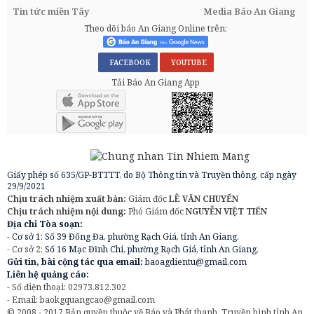
Tin tức miền Tây
Media Báo An Giang
Theo dõi báo An Giang Online trên:
FACEBOOK
YOUTUBE
Tải Báo An Giang App
Giấy phép số 635/GP-BTTTT, do Bộ Thông tin và Truyền thông, cấp ngày
29/9/2021
Chịu trách nhiệm xuất bản:
Giám đốc
LÊ VĂN CHUYỂN
Chịu trách nhiệm nội dung:
Phó Giám đốc
NGUYỄN VIỆT TIẾN
Địa chỉ Tòa soạn:
- Cơ sở 1: Số 39 Đống Đa, phường Rạch Giá, tỉnh An Giang.
- Cơ sở 2:
Số 16 Mạc Đĩnh Chi, phường Rạch Giá, tỉnh An Giang.
Gửi tin, bài cộng tác qua email:
baoagdientu@gmail.com
Liên hệ quảng cáo:
- Số điện thoại: 02973.812.302
- Email:
baokgquangcao@gmail.com
© 2008 - 2017 Bản quyền thuộc về Báo và Phát thanh, Truyền hình tỉnh An