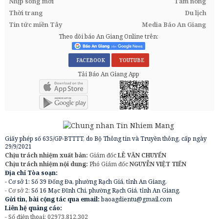
Nhịp sống mới
Tam nông
Thời trang
Du lịch
Tin tức miền Tây
Media Báo An Giang
Theo dõi báo An Giang Online trên:
FACEBOOK
YOUTUBE
Tải Báo An Giang App
Giấy phép số 635/GP-BTTTT, do Bộ Thông tin và Truyền thông, cấp ngày
29/9/2021
Chịu trách nhiệm xuất bản:
Giám đốc
LÊ VĂN CHUYỂN
Chịu trách nhiệm nội dung:
Phó Giám đốc
NGUYỄN VIỆT TIẾN
Địa chỉ Tòa soạn:
- Cơ sở 1: Số 39 Đống Đa, phường Rạch Giá, tỉnh An Giang.
- Cơ sở 2:
Số 16 Mạc Đĩnh Chi, phường Rạch Giá, tỉnh An Giang.
Gửi tin, bài cộng tác qua email:
baoagdientu@gmail.com
Liên hệ quảng cáo:
- Số điện thoại: 02973.812.302