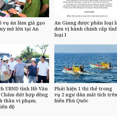
ố vụ án làm giả gạo
An Giang được phân loại l
uy mô lớn tại An
đơn vị hành chính cấp tỉn
loại I
ch UBND tỉnh Hồ Văn
Phát hiện 1 thi thể trong
 Chấm dứt hợp đồng
vụ 2 ngư dân mất tích trê
à thầu vi phạm,
biển Phú Quốc
iến độ