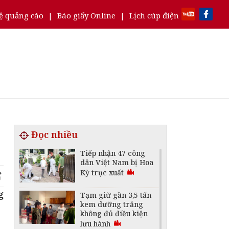
ệ quảng cáo
|
Báo giấy Online
|
Lịch cúp điện
Đọc nhiều
Tiếp nhận 47 công
dân Việt Nam bị Hoa
Kỳ trục xuất
g
Tạm giữ gần 3,5 tấn
kem dưỡng trắng
không đủ điều kiện
lưu hành