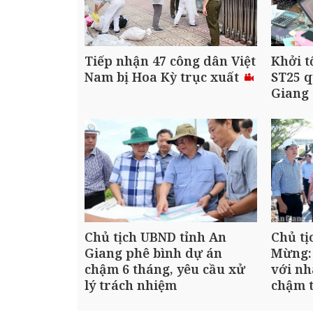
Tiếp nhận 47 công dân Việt
Khởi t
Nam bị Hoa Kỳ trục xuất
ST25 q
Giang
Chủ tịch UBND tỉnh An
Chủ tị
Giang phê bình dự án
Mừng:
chậm 6 tháng, yêu cầu xử
với nh
lý trách nhiệm
chậm t