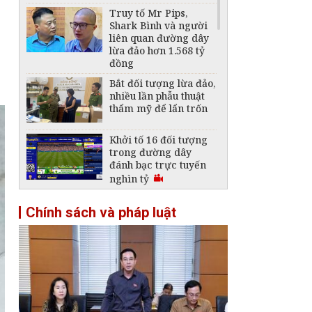
Truy tố Mr Pips,
Shark Bình và người
liên quan đường dây
lừa đảo hơn 1.568 tỷ
đồng
Bắt đối tượng lừa đảo,
nhiều lần phẫu thuật
thẩm mỹ để lẩn trốn
Khởi tố 16 đối tượng
trong đường dây
đánh bạc trực tuyến
nghìn tỷ
Bắt thêm 3 "mắt xích"
Chính sách và pháp luật
cốt cán trong đường
dây dùng "app tình
cảm" lừa đảo hơn
2.300 tỉ đồng
[Infographic] Ngân
hàng Nhà nước cảnh
báo chiêu lừa bóc tách
chip trên thẻ chiếm