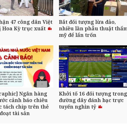
hận 47 công dân Việt
Bắt đối tượng lừa đảo,
 Hoa Kỳ trục xuất
nhiều lần phẫu thuật thẩ
mỹ để lẩn trốn
raphic] Ngân hàng
Khởi tố 16 đối tượng trong
ớc cảnh báo chiêu
đường dây đánh bạc trực
c tách chip trên thẻ
tuyến nghìn tỷ
đoạt tài sản