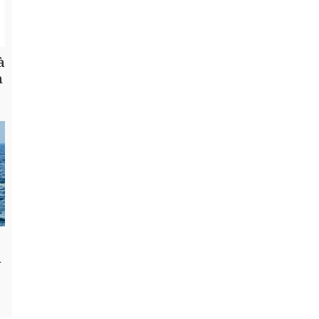
à
h
n