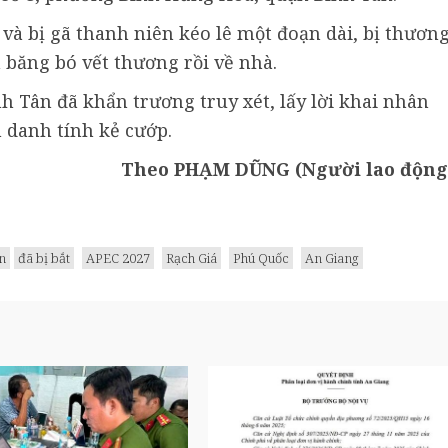
 và bị gã thanh niên kéo lê một đoạn dài, bị thươn
 băng bó vết thương rồi về nhà.
h Tân đã khẩn trương truy xét, lấy lời khai nhân
 danh tính kẻ cướp.
Theo PHẠM DŨNG (Người lao động
n
đã bị bắt
APEC 2027
Rạch Giá
Phú Quốc
An Giang