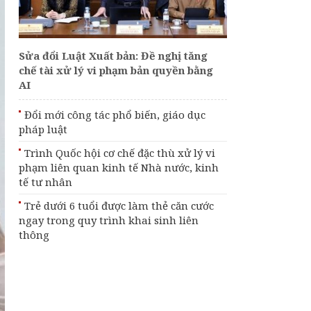
đoạt tài sản
Đổi mới công tác phổ
biến, giáo dục pháp
luật
Sửa đổi Luật Xuất bản: Đề nghị tăng
chế tài xử lý vi phạm bản quyền bằng
Sửa đổi Luật Xuất
AI
bản: Đề nghị tăng chế
tài xử lý vi phạm bản
Đổi mới công tác phổ biến, giáo dục
quyền bằng AI
pháp luật
Trình Quốc hội cơ chế
Trình Quốc hội cơ chế đặc thù xử lý vi
đặc thù xử lý vi phạm
liên quan kinh tế Nhà
phạm liên quan kinh tế Nhà nước, kinh
nước, kinh tế tư nhân
tế tư nhân
Trẻ dưới 6 tuổi được làm thẻ căn cước
ngay trong quy trình khai sinh liên
thông