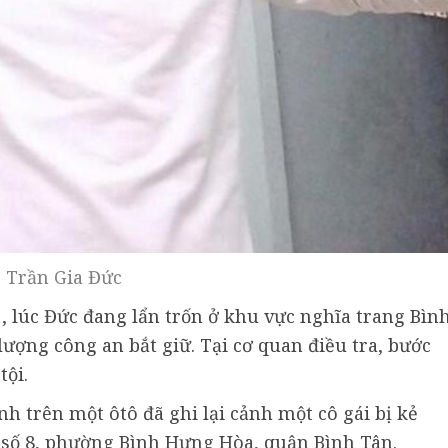
Trần Gia Đức
11, lúc Đức đang lẩn trốn ở khu vực nghĩa trang Bìn
lượng công an bắt giữ. Tại cơ quan điều tra, bước
ội.
nh trên một ôtô đã ghi lại cảnh một cô gái bị kẻ
 số 8, phường Bình Hưng Hòa, quận Bình Tân.