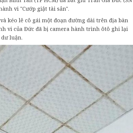
ận Bình Tân (TP HCM) đã bắt giữ Trần Gia Đức (SN
ành vi "Cướp giật tài sản".
 và kéo lê cô gái một đoạn đường dài trên địa bàn
h vi của Đức đã bị camera hành trình ôtô ghi lại
 dư luận.