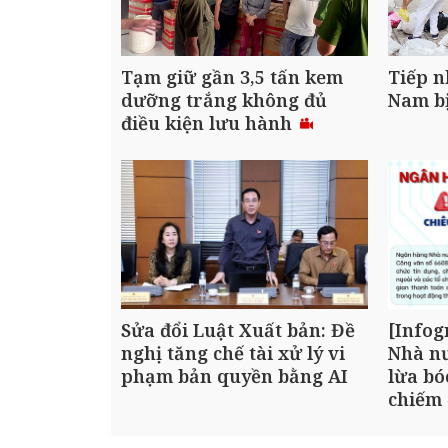
Tạm giữ gần 3,5 tấn kem
Tiếp n
dưỡng trắng không đủ
Nam bị
điều kiện lưu hành
Sửa đổi Luật Xuất bản: Đề
[Infog
nghị tăng chế tài xử lý vi
Nhà nư
phạm bản quyền bằng AI
lừa bó
chiếm 