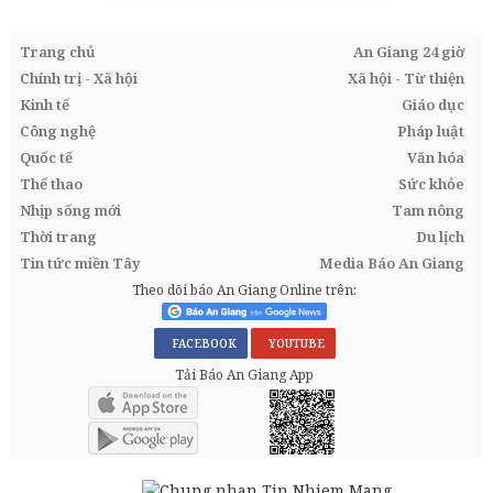
Trang chủ
An Giang 24 giờ
Chính trị - Xã hội
Xã hội - Từ thiện
Kinh tế
Giáo dục
Công nghệ
Pháp luật
Quốc tế
Văn hóa
Thể thao
Sức khỏe
Nhịp sống mới
Tam nông
Thời trang
Du lịch
Tin tức miền Tây
Media Báo An Giang
Theo dõi báo An Giang Online trên:
FACEBOOK
YOUTUBE
Tải Báo An Giang App