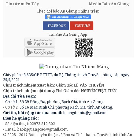
Tin tức miền Tây
Media Báo An Giang
Theo dõi báo An Giang Online trên:
FACEBOOK
YOUTUBE
Tải Báo An Giang App
Giấy phép số 635/GP-BTTTT, do Bộ Thông tin và Truyền thông, cấp ngày
29/9/2021
Chịu trách nhiệm xuất bản:
Giám đốc
LÊ VĂN CHUYỂN
Chịu trách nhiệm nội dung:
Phó Giám đốc
NGUYỄN VIỆT TIẾN
Địa chỉ Tòa soạn:
- Cơ sở 1: Số 39 Đống Đa, phường Rạch Giá, tỉnh An Giang.
- Cơ sở 2:
Số 16 Mạc Đĩnh Chi, phường Rạch Giá, tỉnh An Giang.
Gửi tin, bài cộng tác qua email:
baoagdientu@gmail.com
Liên hệ quảng cáo:
- Số điện thoại: 02973.812.302
- Email:
baokgquangcao@gmail.com
© 2008 - 2017 Bản quyền thuộc về Báo và Phát thanh, Truyền hình tỉnh An