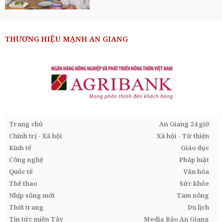
THƯƠNG HIỆU MẠNH AN GIANG
Trang chủ
An Giang 24 giờ
Chính trị - Xã hội
Xã hội - Từ thiện
Kinh tế
Giáo dục
Công nghệ
Pháp luật
Quốc tế
Văn hóa
Thể thao
Sức khỏe
Nhịp sống mới
Tam nông
Thời trang
Du lịch
Tin tức miền Tây
Media Báo An Giang