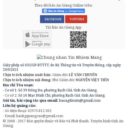
Theo dõi báo An Giang Online trên:
FACEBOOK
YOUTUBE
Tải Báo An Giang App
Giấy phép số 635/GP-BTTTT, do Bộ Thông tin và Truyền thông, cấp ngày
29/9/2021
Chịu trách nhiệm xuất bản:
Giám đốc
LÊ VĂN CHUYỂN
Chịu trách nhiệm nội dung:
Phó Giám đốc
NGUYỄN VIỆT TIẾN
Địa chỉ Tòa soạn:
- Cơ sở 1: Số 39 Đống Đa, phường Rạch Giá, tỉnh An Giang.
- Cơ sở 2:
Số 16 Mạc Đĩnh Chi, phường Rạch Giá, tỉnh An Giang.
Gửi tin, bài cộng tác qua email:
baoagdientu@gmail.com
Liên hệ quảng cáo:
- Số điện thoại: 02973.812.302
- Email:
baokgquangcao@gmail.com
© 2008 - 2017 Bản quyền thuộc về Báo và Phát thanh, Truyền hình tỉnh An
Giang.