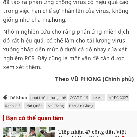
đã tạo ra phản ứng chống virus có hiệu quả cao
trong việc hạn chế sự nhân lên của virus, không
giống như cha mẹ chúng.
Nhóm nghiên cứu cho rằng phản ứng miễn dịch
đó rất hiệu quả, có thể làm cho tải lượng virus
xuống thấp đến mức ở dưới cả độ nhạy của xét
nghiệm PCR. Đây cũng là một vấn đề cần được
xem xét thêm.
Theo VŨ PHONG (Chính phủ)
Từ khóa
phát triển kháng thể
COVID-19
trẻ em
APEC 2027
Rạch Giá
Phú Quốc
An Giang
Báo An Giang
Bạn có thể quan tâm
Tiếp nhận 47 công dân Việt