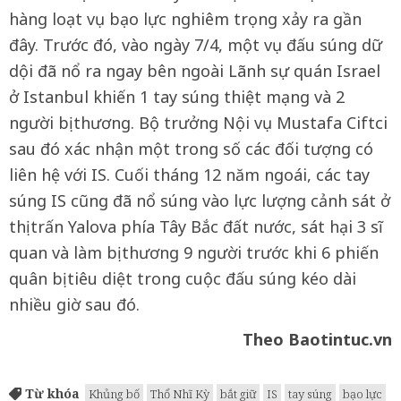
hàng loạt vụ bạo lực nghiêm trọng xảy ra gần
đây. Trước đó, vào ngày 7/4, một vụ đấu súng dữ
dội đã nổ ra ngay bên ngoài Lãnh sự quán Israel
ở Istanbul khiến 1 tay súng thiệt mạng và 2
người bị thương. Bộ trưởng Nội vụ Mustafa Ciftci
sau đó xác nhận một trong số các đối tượng có
liên hệ với IS. Cuối tháng 12 năm ngoái, các tay
súng IS cũng đã nổ súng vào lực lượng cảnh sát ở
thị trấn Yalova phía Tây Bắc đất nước, sát hại 3 sĩ
quan và làm bị thương 9 người trước khi 6 phiến
quân bị tiêu diệt trong cuộc đấu súng kéo dài
nhiều giờ sau đó.
Theo Baotintuc.vn
Từ khóa
Khủng bố
Thổ Nhĩ Kỳ
bắt giữ
IS
tay súng
bạo lực