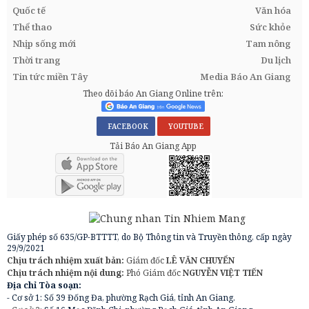
Quốc tế
Văn hóa
Thể thao
Sức khỏe
Nhịp sống mới
Tam nông
Thời trang
Du lịch
Tin tức miền Tây
Media Báo An Giang
Theo dõi báo An Giang Online trên:
FACEBOOK
YOUTUBE
Tải Báo An Giang App
Giấy phép số 635/GP-BTTTT, do Bộ Thông tin và Truyền thông, cấp ngày
29/9/2021
Chịu trách nhiệm xuất bản:
Giám đốc
LÊ VĂN CHUYỂN
Chịu trách nhiệm nội dung:
Phó Giám đốc
NGUYỄN VIỆT TIẾN
Địa chỉ Tòa soạn:
- Cơ sở 1: Số 39 Đống Đa, phường Rạch Giá, tỉnh An Giang.