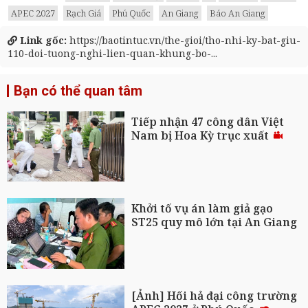
APEC 2027
Rạch Giá
Phú Quốc
An Giang
Báo An Giang
Link gốc:
https://baotintuc.vn/the-gioi/tho-nhi-ky-bat-giu-
110-doi-tuong-nghi-lien-quan-khung-bo-...
Bạn có thể quan tâm
Tiếp nhận 47 công dân Việt
Nam bị Hoa Kỳ trục xuất
Khởi tố vụ án làm giả gạo
ST25 quy mô lớn tại An Giang
[Ảnh] Hối hả đại công trường