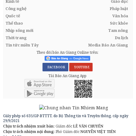
Kinh tế
Giáo dục
Công nghệ
Pháp luật
Quốc tế
Văn hóa
Thể thao
Sức khỏe
Nhịp sống mới
Tam nông
Thời trang
Du lịch
Tin tức miền Tây
Media Báo An Giang
Theo dõi báo An Giang Online trên:
FACEBOOK
YOUTUBE
Tải Báo An Giang App
Giấy phép số 635/GP-BTTTT, do Bộ Thông tin và Truyền thông, cấp ngày
29/9/2021
Chịu trách nhiệm xuất bản:
Giám đốc
LÊ VĂN CHUYỂN
Chịu trách nhiệm nội dung:
Phó Giám đốc
NGUYỄN VIỆT TIẾN