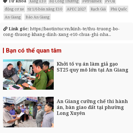
Từ khóa
Xăng E10
Bộ Công Thương
Petrolimex
PVOil
động cơ xe
từ 1/6 bán xăng E10
APEC 2027
Rạch Giá
Phú Quốc
An Giang
Báo An Giang
Link gốc:
https://baotintuc.vn/kinh-te/thu-truong-bo-
cong-thuong-khang-dinh-xang-e10-chua-ghi-nha...
Bạn có thể quan tâm
Khởi tố vụ án làm giả gạo
ST25 quy mô lớn tại An Giang
An Giang cưỡng chế thi hành
án, bàn giao đất tại phường
Long Xuyên