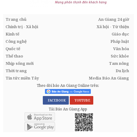
Trang chủ
An Giang 24 giờ
Chính trị - Xã hội
Xã hội - Từ thiện
Kinh tế
Giáo dục
Công nghệ
Pháp luật
Quốc tế
Văn hóa
Thể thao
Sức khỏe
Nhịp sống mới
Tam nông
Thời trang
Du lịch
Tin tức miền Tây
Media Báo An Giang
Theo dõi báo An Giang Online trên:
FACEBOOK
YOUTUBE
Tải Báo An Giang App