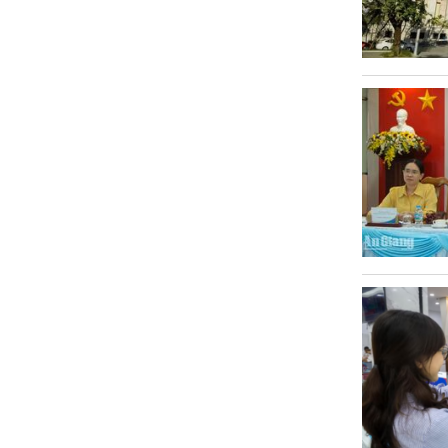
Văn hóa
Sức khỏe
Nhịp sống mới
Thời trang
Du lịch
Kinh tế
Pháp luật
Phóng sự ảnh
Quy hoạch tỉnh An Giang thời kỳ
2021-2030, tầm nhìn đến năm 2050
Podcast