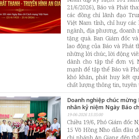
21/6/2026), Báo và Phát th
các đồng chí lãnh đạo Tr
Việt Nam tỉnh, chỉ huy các 
ngành, địa phương, doanh n
tặng quà. Ban Giám đốc và
lao động của Báo và Phát 
những lời chúc, lời động viê
dành cho tập thể đơn vị.
mạnh để tập thể Báo và Phá
khó khăn, phát huy kết q
chất lượng thông tin, tuyên
Doanh nghiệp chúc mừng B
nhân kỷ niệm Ngày Báo c
19-06-2026 15:35:00
Chiều 19/6, Phó Giám đốc 
15 Võ Hồng Nho dẫn đầu đoà
chi nhánh An Giang đến th