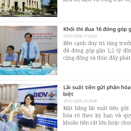
Khối thi đua 16 đóng góp g
23-07-2026 17:10:45
Bên cạnh duy trì tăng trưở
đã đóng góp gần 1,2 tỷ đồn
cộng đồng và thúc đẩy phát 
Lãi suất tiền gửi phân h
biệt
19-07-2026 19:29:06
Mặt bằng lãi suất tiền gử
hóa rõ theo kỳ hạn và qu
khoản tiền rất lớn hoặc chư