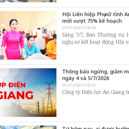
Hội Liên hiệp Phụ nữ tỉnh 
mới vượt 75% kế hoạch
07-07-2026 15:38:38
Sáng 7/7, Ban Thường vụ H
nghị sơ kết hoạt động Hội 
Thông báo ngừng, giảm mứ
ngày 4 và 5/7/2026
02-07-2026 11:02:15
Công ty Điện lực An Giang t
Từ hôm nay, ai được hưởng