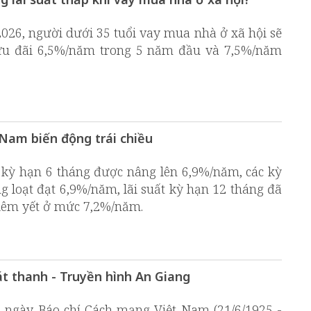
026, người dưới 35 tuổi vay mua nhà ở xã hội sẽ
ưu đãi 6,5%/năm trong 5 năm đầu và 7,5%/năm
t Nam biến động trái chiều
ến kỳ hạn 6 tháng được nâng lên 6,9%/năm, các kỳ
g loạt đạt 6,9%/năm, lãi suất kỳ hạn 12 tháng đã
iêm yết ở mức 7,2%/năm.
t thanh - Truyền hình An Giang
ngày Báo chí Cách mạng Việt Nam (21/6/1925 -