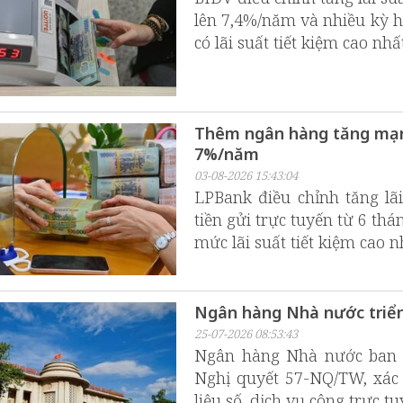
lên 7,4%/năm và nhiều kỳ 
có lãi suất tiết kiệm cao nh
Thêm ngân hàng tăng mạnh
7%/năm
03-08-2026 15:43:04
LPBank điều chỉnh tăng lãi
tiền gửi trực tuyến từ 6 t
mức lãi suất tiết kiệm cao n
Ngân hàng Nhà nước triển
25-07-2026 08:53:43
Ngân hàng Nhà nước ban 
Nghị quyết 57-NQ/TW, xác 
liệu số, dịch vụ công trực tu