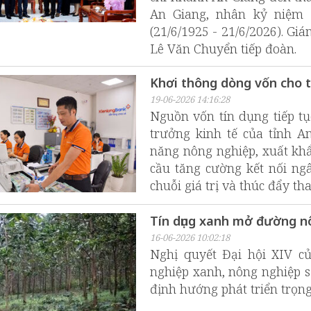
An Giang, nhân kỷ niệm
(21/6/1925 - 21/6/2026). G
Lê Văn Chuyển tiếp đoàn.
Khơi thông dòng vốn cho 
19-06-2026 14:16:28
Nguồn vốn tín dụng tiếp tụ
trưởng kinh tế của tỉnh A
năng nông nghiệp, xuất khẩ
cầu tăng cường kết nối ng
chuỗi giá trị và thúc đẩy t
Tín dụng xanh mở đường n
16-06-2026 10:02:18
Nghị quyết Đại hội XIV c
nghiệp xanh, nông nghiệp 
định hướng phát triển trọng