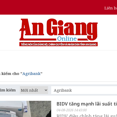
Liên h
 kiếm cho "
Agribank
"
tìm kiếm
BIDV tăng mạnh lãi suất t
04-08-2026 14:43:00
BIDV điều chỉnh tăng lãi su