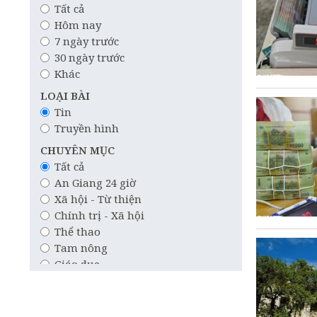
Tất cả
Hôm nay
7 ngày trước
30 ngày trước
Khác
LOẠI BÀI
Tin
Truyền hình
CHUYÊN MỤC
Tất cả
An Giang 24 giờ
Xã hội - Từ thiện
Chính trị - Xã hội
Thể thao
Tam nông
Giáo dục
Công nghệ
Quốc tế
Khoa học