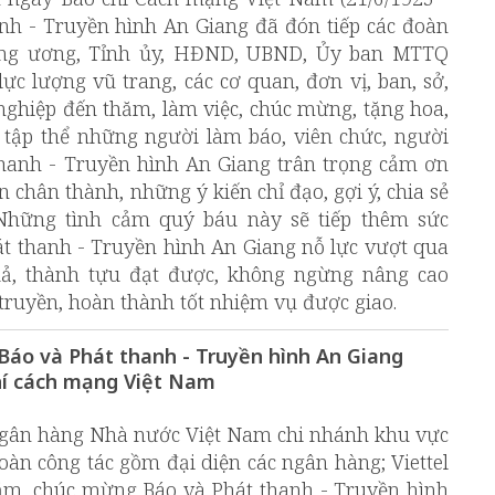
anh - Truyền hình An Giang đã đón tiếp các đoàn
ung ương, Tỉnh ủy, HĐND, UBND, Ủy ban MTTQ
lực lượng vũ trang, các cơ quan, đơn vị, ban, sở,
ghiệp đến thăm, làm việc, chúc mừng, tặng hoa,
 tập thể những người làm báo, viên chức, người
thanh - Truyền hình An Giang trân trọng cảm ơn
n chân thành, những ý kiến chỉ đạo, gợi ý, chia sẻ
 Những tình cảm quý báu này sẽ tiếp thêm sức
t thanh - Truyền hình An Giang nỗ lực vượt qua
uả, thành tựu đạt được, không ngừng nâng cao
 truyền, hoàn thành tốt nhiệm vụ được giao.
áo và Phát thanh - Truyền hình An Giang
hí cách mạng Việt Nam
Ngân hàng Nhà nước Việt Nam chi nhánh khu vực
n công tác gồm đại diện các ngân hàng; Viettel
ăm, chúc mừng Báo và Phát thanh - Truyền hình