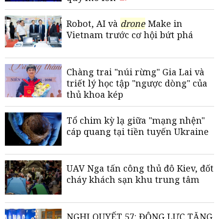
Robot, AI và
drone
Make in
Vietnam trước cơ hội bứt phá
Chàng trai "núi rừng" Gia Lai và
triết lý học tập "ngược dòng" của
thủ khoa kép
Tổ chim kỳ lạ giữa "mạng nhện"
cáp quang tại tiền tuyến Ukraine
UAV Nga tấn công thủ đô Kiev, đốt
cháy khách sạn khu trung tâm
NGHỊ QUYẾT 57: ĐỘNG LỰC TĂNG