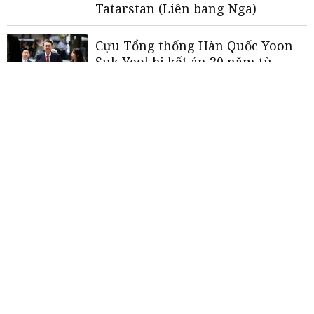
Tatarstan (Liên bang Nga)
Cựu Tổng thống Hàn Quốc Yoon
Suk Yeol bị kết án 30 năm tù
Mỹ triển khai lá chắn chống
drone
tại World Cup 2026
Xuất hiện UAV gần Nội Bài, 16
chuyến bay bị ảnh hưởng
«
<
1
2
3
4
5
>
»
THƯƠNG HIỆU MẠNH AN GIANG