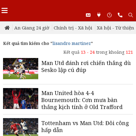
An Giang 24 giờ
Chính trị - Xã hội
Xã hội - Từ thiện
Kết quả tìm kiếm cho "
lisandro martinez
"
Kết quả
13 - 24
trong khoảng
121
Man Utd đánh rơi chiến thắng dù
Sesko lập cú đúp
Man United hòa 4-4
Bournemouth: Cơn mưa bàn
thắng kịch tính ở Old Trafford
Tottenham vs Man Utd: Đôi công
hấp dẫn