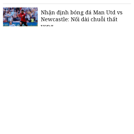
Nhận định bóng đá Man Utd vs
Newcastle: Nối dài chuỗi thất
vọng
Nhận định bóng đá Man Utd vs
Arsenal: Chấm dứt hy vọng vô
địch
MU vs Burnley: Quỷ đỏ thừa thắng
xông lên
«
<
1
2
3
4
5
>
»
THƯƠNG HIỆU MẠNH AN GIANG