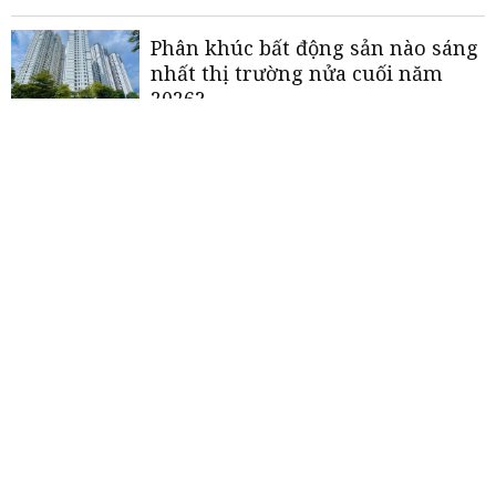
Phân khúc bất động sản nào sáng
nhất thị trường nửa cuối năm
2026?
Mở khóa "mỏ vàng" du lịch y tế
Lịch thi đấu bán kết World Cup
2026 mới nhất: Cuộc chiến khốc
liệt của 4 anh hào thế giới
«
<
1
2
3
4
5
>
»
THƯƠNG HIỆU MẠNH AN GIANG