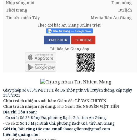
Nhịp sống mới
Tam nông
Thời trang
Du lịch
Tin tức miền Tây
Media Báo An Giang
Theo dõi báo An Giang Online trên:
FACEBOOK
YOUTUBE
Tải Báo An Giang App
Giấy phép số 635/GP-BTTTT, do Bộ Thông tin và Truyền thông, cấp ngày
29/9/2021
Chịu trách nhiệm xuất bản:
Giám đốc
LÊ VĂN CHUYỂN
Chịu trách nhiệm nội dung:
Phó Giám đốc
NGUYỄN VIỆT TIẾN
Địa chỉ Tòa soạn:
- Cơ sở 1: Số 39 Đống Đa, phường Rạch Giá, tỉnh An Giang.
- Cơ sở 2:
Số 16 Mạc Đĩnh Chi, phường Rạch Giá, tỉnh An Giang.
Gửi tin, bài cộng tác qua email:
baoagdientu@gmail.com
Liên hệ quảng cáo: