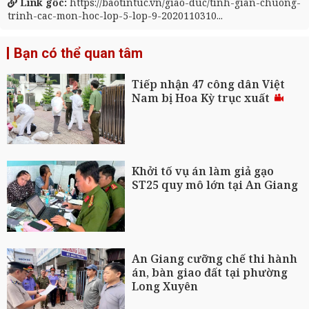
Link gốc:
https://baotintuc.vn/giao-duc/tinh-gian-chuong-
trinh-cac-mon-hoc-lop-5-lop-9-2020110310...
Bạn có thể quan tâm
Tiếp nhận 47 công dân Việt
Nam bị Hoa Kỳ trục xuất
Khởi tố vụ án làm giả gạo
ST25 quy mô lớn tại An Giang
An Giang cưỡng chế thi hành
án, bàn giao đất tại phường
Long Xuyên