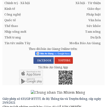
Chính trị - Xã hội
Xã hội - Từ thiện
Kinh tế
Giáo dục
Công nghệ
Pháp luật
Quốc tế
Văn hóa
Thể thao
Sức khỏe
Nhịp sống mới
Tam nông
Thời trang
Du lịch
Tin tức miền Tây
Media Báo An Giang
Theo dõi báo An Giang Online trên:
FACEBOOK
YOUTUBE
Tải Báo An Giang App
Giấy phép số 635/GP-BTTTT, do Bộ Thông tin và Truyền thông, cấp ngày
29/9/2021
Chịu trách nhiệm xuất bản:
Giám đốc
LÊ VĂN CHUYỂN