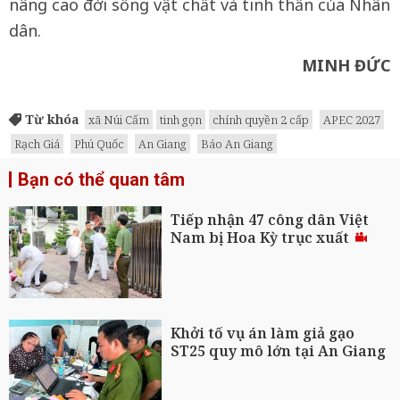
nâng cao đời sống vật chất và tinh thần của Nhân
dân.
MINH ĐỨC
Từ khóa
xã Núi Cấm
tinh gọn
chính quyền 2 cấp
APEC 2027
Rạch Giá
Phú Quốc
An Giang
Báo An Giang
Bạn có thể quan tâm
Tiếp nhận 47 công dân Việt
Nam bị Hoa Kỳ trục xuất
Khởi tố vụ án làm giả gạo
ST25 quy mô lớn tại An Giang