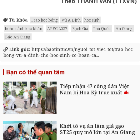
Theo THANH VÂN (TTXVN)
Từ khóa
Trao học bổng
Vừ A Dính
học sinh
hoàn cảnh khó khăn
APEC 2027
Rạch Giá
Phú Quốc
An Giang
Báo An Giang
Link gốc:
https://baotintuc.vn/nguoi-tot-viec-tot/trao-hoc-
bong-vu-a-dinh-cho-hoc-sinh-co-hoan-ca...
Bạn có thể quan tâm
Tiếp nhận 47 công dân Việt
Nam bị Hoa Kỳ trục xuất
Khởi tố vụ án làm giả gạo
ST25 quy mô lớn tại An Giang