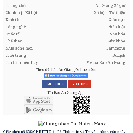
Trang chủ
An Giang 24 giờ
Chính trị - Xã hội
Xã hội - Từ thiện
Kinh tế
Giáo dục
Công nghệ
Pháp luật
Quốc tế
Văn hóa
Thể thao
Sức khỏe
Nhịp sống mới
Tam nông
Thời trang
Du lịch
Tin tức miền Tây
Media Báo An Giang
Theo dõi báo An Giang Online trên:
FACEBOOK
YOUTUBE
Tải Báo An Giang App
Giấy phép số 635/GP-BTTTT, do Bộ Thông tin và Truyền thông, cấp ngày