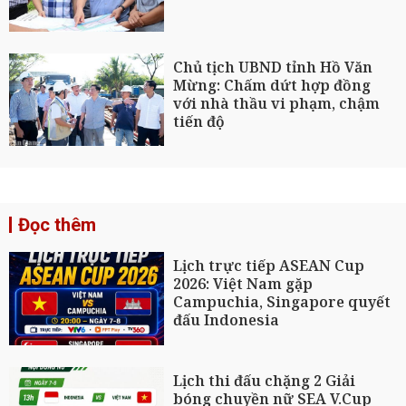
Chủ tịch UBND tỉnh Hồ Văn
Mừng: Chấm dứt hợp đồng
với nhà thầu vi phạm, chậm
tiến độ
Đọc thêm
Lịch trực tiếp ASEAN Cup
2026: Việt Nam gặp
Campuchia, Singapore quyết
đấu Indonesia
Lịch thi đấu chặng 2 Giải
bóng chuyền nữ SEA V.Cup