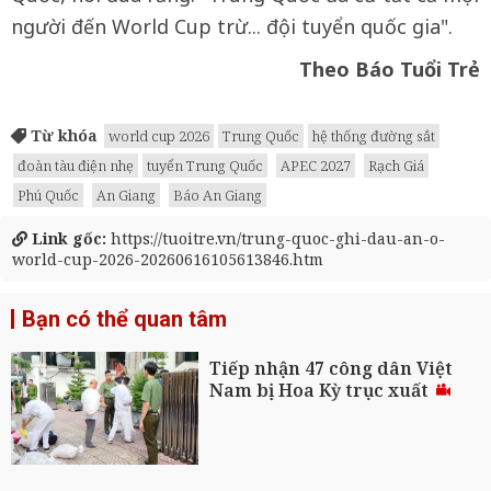
người đến World Cup trừ... đội tuyển quốc gia".
Theo Báo Tuổi Trẻ
Từ khóa
world cup 2026
Trung Quốc
hệ thống đường sắt
đoàn tàu điện nhẹ
tuyển Trung Quốc
APEC 2027
Rạch Giá
Phú Quốc
An Giang
Báo An Giang
Link gốc:
https://tuoitre.vn/trung-quoc-ghi-dau-an-o-
world-cup-2026-20260616105613846.htm
Bạn có thể quan tâm
Tiếp nhận 47 công dân Việt
Nam bị Hoa Kỳ trục xuất