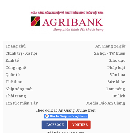
Trang chủ
An Giang 24 giờ
Chính trị - Xã hội
Xã hội - Từ thiện
Kinh tế
Giáo dục
Công nghệ
Pháp luật
Quốc tế
Văn hóa
Thể thao
Sức khỏe
Nhịp sống mới
Tam nông
Thời trang
Du lịch
Tin tức miền Tây
Media Báo An Giang
Theo dõi báo An Giang Online trên:
FACEBOOK
YOUTUBE