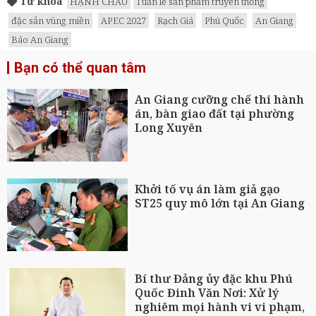
Từ khóa
HẠNH CHÂU
Tuần lễ sản phẩm truyền thống
đặc sản vùng miền
APEC 2027
Rạch Giá
Phú Quốc
An Giang
Báo An Giang
Bạn có thể quan tâm
An Giang cưỡng chế thi hành
án, bàn giao đất tại phường
Long Xuyên
Khởi tố vụ án làm giả gạo
ST25 quy mô lớn tại An Giang
Bí thư Đảng ủy đặc khu Phú
Quốc Đinh Văn Nơi: Xử lý
nghiêm mọi hành vi vi phạm,