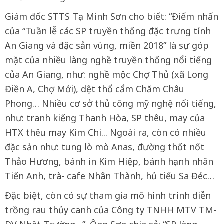
Giám đốc STTS Tạ Minh Sơn cho biết: “Điểm nhấn
của “Tuần lễ các SP truyền thống đặc trưng tỉnh
An Giang và đặc sản vùng, miền 2018” là sự góp
mặt của nhiều làng nghề truyền thống nổi tiếng
của An Giang, như: nghề mộc Chợ Thủ (xã Long
Điền A, Chợ Mới), dệt thổ cẩm Chăm Châu
Phong… Nhiều cơ sở thủ công mỹ nghệ nổi tiếng,
như: tranh kiếng Thanh Hòa, SP thêu, may của
HTX thêu may Kim Chi... Ngoài ra, còn có nhiều
đặc sản như: tung lò mò Anas, đường thốt nốt
Thảo Hương, bánh in Kim Hiệp, bánh hạnh nhân
Tiến Anh, trà- cafe Nhân Thành, hủ tiếu Sa Đéc…
Đặc biệt, còn có sự tham gia mô hình trình diễn
trồng rau thủy canh của Công ty TNHH MTV TM-