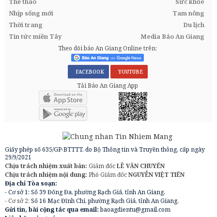
Thể thao
Sức khỏe
Nhịp sống mới
Tam nông
Thời trang
Du lịch
Tin tức miền Tây
Media Báo An Giang
Theo dõi báo An Giang Online trên:
FACEBOOK
YOUTUBE
Tải Báo An Giang App
Giấy phép số 635/GP-BTTTT, do Bộ Thông tin và Truyền thông, cấp ngày
29/9/2021
Chịu trách nhiệm xuất bản:
Giám đốc
LÊ VĂN CHUYỂN
Chịu trách nhiệm nội dung:
Phó Giám đốc
NGUYỄN VIỆT TIẾN
Địa chỉ Tòa soạn:
- Cơ sở 1: Số 39 Đống Đa, phường Rạch Giá, tỉnh An Giang.
- Cơ sở 2:
Số 16 Mạc Đĩnh Chi, phường Rạch Giá, tỉnh An Giang.
Gửi tin, bài cộng tác qua email:
baoagdientu@gmail.com