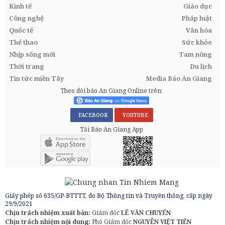
Kinh tế
Giáo dục
Công nghệ
Pháp luật
Quốc tế
Văn hóa
Thể thao
Sức khỏe
Nhịp sống mới
Tam nông
Thời trang
Du lịch
Tin tức miền Tây
Media Báo An Giang
Theo dõi báo An Giang Online trên:
FACEBOOK
YOUTUBE
Tải Báo An Giang App
Giấy phép số 635/GP-BTTTT, do Bộ Thông tin và Truyền thông, cấp ngày
29/9/2021
Chịu trách nhiệm xuất bản:
Giám đốc
LÊ VĂN CHUYỂN
Chịu trách nhiệm nội dung:
Phó Giám đốc
NGUYỄN VIỆT TIẾN