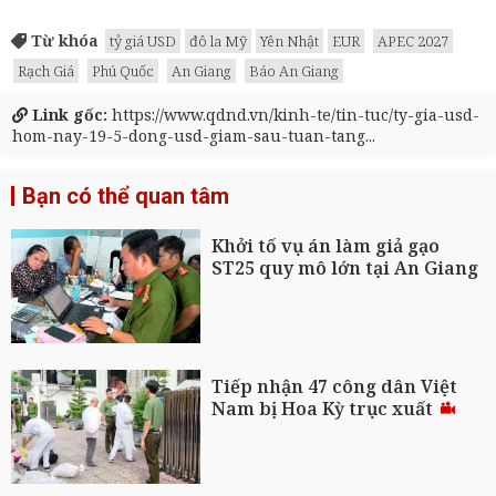
Từ khóa
tỷ giá USD
đô la Mỹ
Yên Nhật
EUR
APEC 2027
Rạch Giá
Phú Quốc
An Giang
Báo An Giang
Link gốc:
https://www.qdnd.vn/kinh-te/tin-tuc/ty-gia-usd-
hom-nay-19-5-dong-usd-giam-sau-tuan-tang...
Bạn có thể quan tâm
Khởi tố vụ án làm giả gạo
ST25 quy mô lớn tại An Giang
Tiếp nhận 47 công dân Việt
Nam bị Hoa Kỳ trục xuất