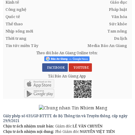
Kinh tế
Giáo dục
Công nghệ
Pháp luật
Quốc tế
Văn hóa
Thể thao
Sức khỏe
Nhịp sống mới
Tam nông
Thời trang
Du lịch
Tin tức miền Tây
Media Báo An Giang
Theo dõi báo An Giang Online trên:
FACEBOOK
YOUTUBE
Tải Báo An Giang App
Giấy phép số 635/GP-BTTTT, do Bộ Thông tin và Truyền thông, cấp ngày
29/9/2021
Chịu trách nhiệm xuất bản:
Giám đốc
LÊ VĂN CHUYỂN
Chịu trách nhiệm nội dung:
Phó Giám đốc
NGUYỄN VIỆT TIẾN