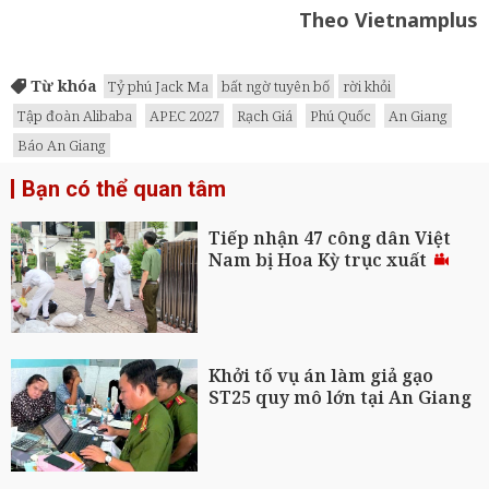
Theo Vietnamplus
Từ khóa
Tỷ phú Jack Ma
bất ngờ tuyên bố
rời khỏi
Tập đoàn Alibaba
APEC 2027
Rạch Giá
Phú Quốc
An Giang
Báo An Giang
Bạn có thể quan tâm
Tiếp nhận 47 công dân Việt
Nam bị Hoa Kỳ trục xuất
Khởi tố vụ án làm giả gạo
ST25 quy mô lớn tại An Giang