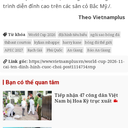
trình diễn đỉnh cao trên các sân cỏ Bắc Mỹ./.
Theo Vietnamplus
Từ khóa
World Cup 2026
đội hình tiêu biểu
ngôi sao bóng đá
thibaut courtois
kylian mbappe
harry kane
bóng đá thế giới
APEC 2027
Rạch Giá
Phú Quốc
An Giang
Báo An Giang
Link gốc:
https://www.vietnamplus.vn/world-cup-2026-11-
cai-ten-dinh-hinh-cuoc-choi-post1114754.vnp
Bạn có thể quan tâm
Tiếp nhận 47 công dân Việt
Nam bị Hoa Kỳ trục xuất