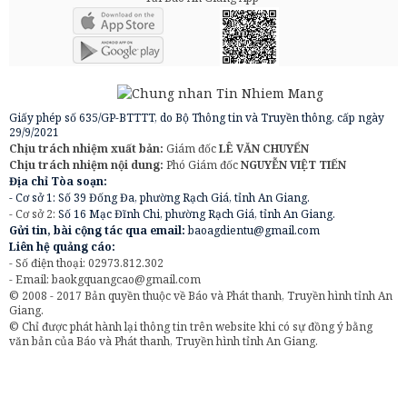
Giấy phép số 635/GP-BTTTT, do Bộ Thông tin và Truyền thông, cấp ngày
29/9/2021
Chịu trách nhiệm xuất bản:
Giám đốc
LÊ VĂN CHUYỂN
Chịu trách nhiệm nội dung:
Phó Giám đốc
NGUYỄN VIỆT TIẾN
Địa chỉ Tòa soạn:
- Cơ sở 1: Số 39 Đống Đa, phường Rạch Giá, tỉnh An Giang.
- Cơ sở 2:
Số 16 Mạc Đĩnh Chi, phường Rạch Giá, tỉnh An Giang.
Gửi tin, bài cộng tác qua email:
baoagdientu@gmail.com
Liên hệ quảng cáo:
- Số điện thoại: 02973.812.302
- Email:
baokgquangcao@gmail.com
© 2008 - 2017 Bản quyền thuộc về Báo và Phát thanh, Truyền hình tỉnh An
Giang.
© Chỉ được phát hành lại thông tin trên website khi có sự đồng ý bằng
văn bản của Báo và Phát thanh, Truyền hình tỉnh An Giang.