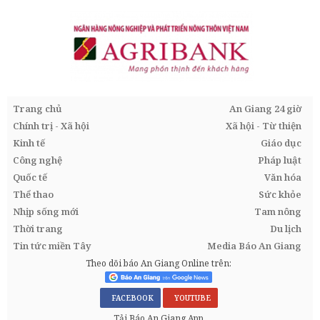
Trang chủ
An Giang 24 giờ
Chính trị - Xã hội
Xã hội - Từ thiện
Kinh tế
Giáo dục
Công nghệ
Pháp luật
Quốc tế
Văn hóa
Thể thao
Sức khỏe
Nhịp sống mới
Tam nông
Thời trang
Du lịch
Tin tức miền Tây
Media Báo An Giang
Theo dõi báo An Giang Online trên:
FACEBOOK
YOUTUBE
Tải Báo An Giang App