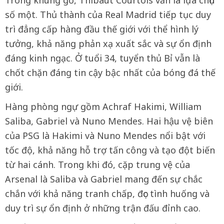
Trong khung gỗ, Thibaut Courtois vẫn là lựa chọn
số một. Thủ thành của Real Madrid tiếp tục duy
trì đẳng cấp hàng đầu thế giới với thể hình lý
tưởng, khả năng phản xạ xuất sắc và sự ổn định
đáng kinh ngạc. Ở tuổi 34, tuyển thủ Bỉ vẫn là
chốt chặn đáng tin cậy bậc nhất của bóng đá thế
giới.
Hàng phòng ngự gồm Achraf Hakimi, William
Saliba, Gabriel và Nuno Mendes. Hai hậu vệ biên
của PSG là Hakimi và Nuno Mendes nổi bật với
tốc độ, khả năng hỗ trợ tấn công và tạo đột biến
từ hai cánh. Trong khi đó, cặp trung vệ của
Arsenal là Saliba và Gabriel mang đến sự chắc
chắn với khả năng tranh chấp, đọc tình huống và
duy trì sự ổn định ở những trận đấu đỉnh cao.