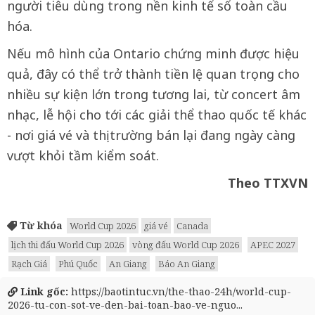
người tiêu dùng trong nền kinh tế số toàn cầu
hóa.
Nếu mô hình của Ontario chứng minh được hiệu
quả, đây có thể trở thành tiền lệ quan trọng cho
nhiều sự kiện lớn trong tương lai, từ concert âm
nhạc, lễ hội cho tới các giải thể thao quốc tế khác
- nơi giá vé và thị trường bán lại đang ngày càng
vượt khỏi tầm kiểm soát.
Theo TTXVN
Từ khóa
World Cup 2026
giá vé
Canada
lịch thi đấu World Cup 2026
vòng đấu World Cup 2026
APEC 2027
Rạch Giá
Phú Quốc
An Giang
Báo An Giang
Link gốc:
https://baotintuc.vn/the-thao-24h/world-cup-
2026-tu-con-sot-ve-den-bai-toan-bao-ve-nguo...