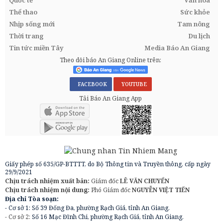
Quốc tế
Văn hóa
Thể thao
Sức khỏe
Nhịp sống mới
Tam nông
Thời trang
Du lịch
Tin tức miền Tây
Media Báo An Giang
Theo dõi báo An Giang Online trên:
FACEBOOK
YOUTUBE
Tải Báo An Giang App
Giấy phép số 635/GP-BTTTT, do Bộ Thông tin và Truyền thông, cấp ngày
29/9/2021
Chịu trách nhiệm xuất bản:
Giám đốc
LÊ VĂN CHUYỂN
Chịu trách nhiệm nội dung:
Phó Giám đốc
NGUYỄN VIỆT TIẾN
Địa chỉ Tòa soạn:
- Cơ sở 1: Số 39 Đống Đa, phường Rạch Giá, tỉnh An Giang.
- Cơ sở 2:
Số 16 Mạc Đĩnh Chi, phường Rạch Giá, tỉnh An Giang.