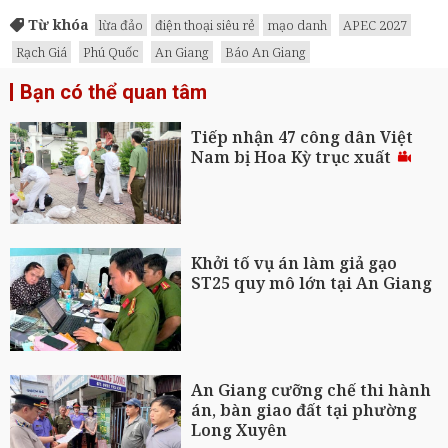
Từ khóa
lừa đảo
điện thoại siêu rẻ
mạo danh
APEC 2027
Rạch Giá
Phú Quốc
An Giang
Báo An Giang
Bạn có thể quan tâm
Tiếp nhận 47 công dân Việt
Nam bị Hoa Kỳ trục xuất
Khởi tố vụ án làm giả gạo
ST25 quy mô lớn tại An Giang
An Giang cưỡng chế thi hành
án, bàn giao đất tại phường
Long Xuyên