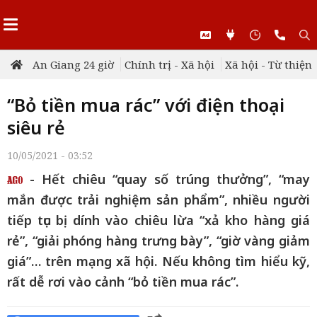
An Giang 24 giờ
Chính trị - Xã hội
Xã hội - Từ thiện
“Bỏ tiền mua rác” với điện thoại
siêu rẻ
10/05/2021 - 03:52
- Hết chiêu “quay số trúng thưởng”, “may
mắn được trải nghiệm sản phẩm”, nhiều người
tiếp tục bị dính vào chiêu lừa “xả kho hàng giá
rẻ”, “giải phóng hàng trưng bày”, “giờ vàng giảm
giá”… trên mạng xã hội. Nếu không tìm hiểu kỹ,
rất dễ rơi vào cảnh “bỏ tiền mua rác”.