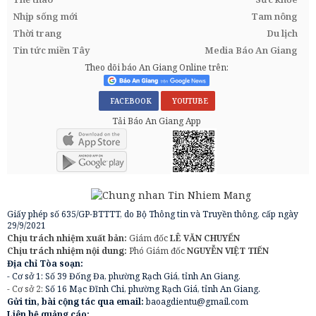
Nhịp sống mới
Tam nông
Thời trang
Du lịch
Tin tức miền Tây
Media Báo An Giang
Theo dõi báo An Giang Online trên:
FACEBOOK
YOUTUBE
Tải Báo An Giang App
Giấy phép số 635/GP-BTTTT, do Bộ Thông tin và Truyền thông, cấp ngày
29/9/2021
Chịu trách nhiệm xuất bản:
Giám đốc
LÊ VĂN CHUYỂN
Chịu trách nhiệm nội dung:
Phó Giám đốc
NGUYỄN VIỆT TIẾN
Địa chỉ Tòa soạn:
- Cơ sở 1: Số 39 Đống Đa, phường Rạch Giá, tỉnh An Giang.
- Cơ sở 2:
Số 16 Mạc Đĩnh Chi, phường Rạch Giá, tỉnh An Giang.
Gửi tin, bài cộng tác qua email:
baoagdientu@gmail.com
Liên hệ quảng cáo: