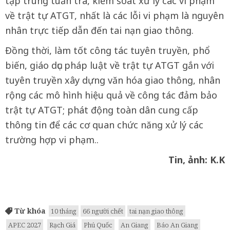
tập trung tuần tra, kiểm soát xử lý các vi phạm
về trật tự ATGT, nhất là các lỗi vi phạm là nguyên
nhân trực tiếp dẫn đến tai nạn giao thông.
Đồng thời, làm tốt công tác tuyên truyền, phổ
biến, giáo dục pháp luật về trật tự ATGT gắn với
tuyên truyền xây dựng văn hóa giao thông, nhân
rộng các mô hình hiệu quả về công tác đảm bảo
trật tự ATGT; phát động toàn dân cung cấp
thông tin để các cơ quan chức năng xử lý các
trường hợp vi phạm..
Tin, ảnh: K.K
Từ khóa
10 tháng
66 người chết
tai nạn giao thông
APEC 2027
Rạch Giá
Phú Quốc
An Giang
Báo An Giang