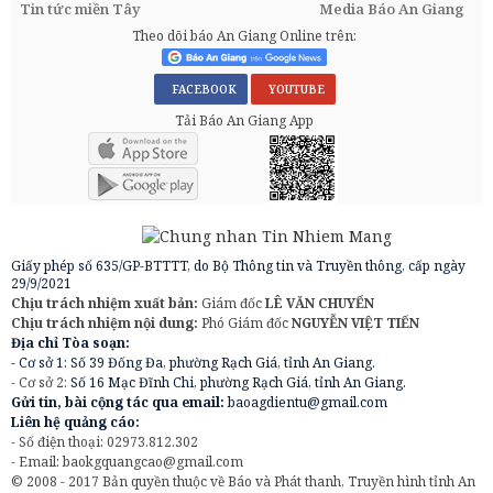
Tin tức miền Tây
Media Báo An Giang
Theo dõi báo An Giang Online trên:
FACEBOOK
YOUTUBE
Tải Báo An Giang App
Giấy phép số 635/GP-BTTTT, do Bộ Thông tin và Truyền thông, cấp ngày
29/9/2021
Chịu trách nhiệm xuất bản:
Giám đốc
LÊ VĂN CHUYỂN
Chịu trách nhiệm nội dung:
Phó Giám đốc
NGUYỄN VIỆT TIẾN
Địa chỉ Tòa soạn:
- Cơ sở 1: Số 39 Đống Đa, phường Rạch Giá, tỉnh An Giang.
- Cơ sở 2:
Số 16 Mạc Đĩnh Chi, phường Rạch Giá, tỉnh An Giang.
Gửi tin, bài cộng tác qua email:
baoagdientu@gmail.com
Liên hệ quảng cáo:
- Số điện thoại: 02973.812.302
- Email:
baokgquangcao@gmail.com
© 2008 - 2017 Bản quyền thuộc về Báo và Phát thanh, Truyền hình tỉnh An